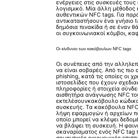
ενέργειες στις συσκευές τους
λογισμικό. Μία άλλη μέθοδος 
αυθεντικών NFC tags. Για παρά
αντικαταστήσουν ένα γνήσιο t
δημόσια πινακίδα ή σε έναν θ
οι συγκοινωνιακοί κόμβοι, κα
Οι κίνδυνοι των κακόβουλων NFC tags
Οι συνέπειες από την αλληλε
να είναι σοβαρές. Από τις πιο 
phishing, κατά τις οποίες οι 
ιστοσελίδες που έχουν σχεδια
πληροφορίες ή στοιχεία σύνδε
αισθητήρα ανάγνωσης NFC του 
εκτελέσουνκακόβουλο κώδικα
συσκευής. Τα κακόβουλα NFC 
λήψη εφαρμογών ή αρχείων πο
οποίο μπορεί να κλέψει δεδομ
να βλάψει τη συσκευή. Η φαι
σκαναρίσματος ενός NFC tag π
σημαντικές οικονομικές επιπτώ