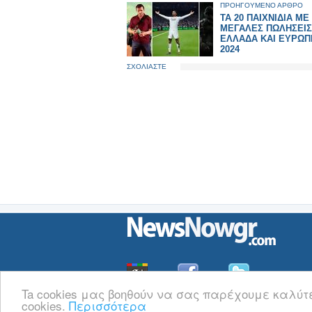
ΠΡΟΗΓΟΥΜΕΝΟ ΑΡΘΡΟ
ΤΑ 20 ΠΑΙΧΝΙΔΙΑ ΜΕ 
ΜΕΓΑΛΕΣ ΠΩΛΗΣΕΙΣ
ΕΛΛΑΔΑ ΚΑΙ ΕΥΡΩΠ
2024
ΣΧΟΛΙΑΣΤΕ
Ta cookies μας βοηθούν να σας παρέχουμε καλύτ
cookies.
Περισσότερα
Οι
Ειδήσεις
του NewsNowgr.com στο
iNews