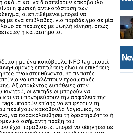
 ή ακόμα και να διασπείρουν κακόβουλο
είναι η φυσική αντικατάσταση των
δειγμα, οι επιτιθέμενοι μπορεί να
ag με ένα επιβλαβές, για παράδειγμα σε μία
άλαμο σε περιοχές με υψηλή κίνηση, όπως
φετέριες ή καταστήματα.
πίδραση με ένα κακόβουλο NFC tag μπορεί
συνηθισμένες επιπτώσεις είναι οι επιθέσεις
χρήστες ανακατευθύνονται σε πλαστές
στεί για να υποκλέπτουν προσωπικές
σης. Αξιοποιώντας ευπάθειες στον
κινητού, οι επιτήδειοι μπορούν να
 και να υπονομεύσουν την ασφάλεια της
tags μπορούν επίσης να επιφέρουν τη
υ περιέχουν κακόβουλο λογισμικό, το
ένα, να παρακολουθήσει τη δραστηριότητα ή
νομενικά ασήμαντη πράξη του
ου έχει παραβιαστεί μπορεί να οδηγήσει σε
σεις και συνέπειες για την ιδιωτικότητα.