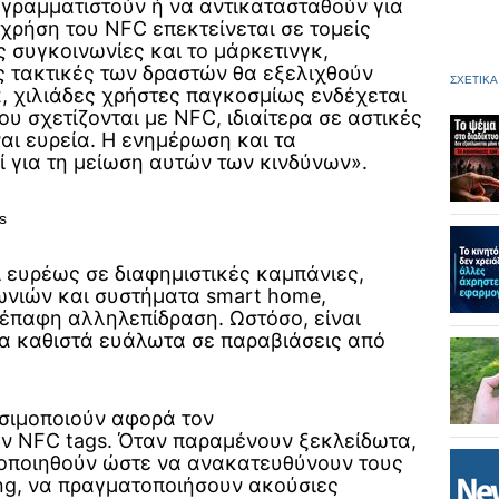
ραμματιστούν ή να αντικατασταθούν για
χρήση του NFC επεκτείνεται σε τομείς
ς συγκοινωνίες και το μάρκετινγκ,
ς τακτικές των δραστών θα εξελιχθούν
ΣΧΕΤΙΚΑ
, χιλιάδες χρήστες παγκοσμίως ενδέχεται
υ σχετίζονται με NFC, ιδιαίτερα σε αστικές
αι ευρεία. Η ενημέρωση και τα
ί για τη μείωση αυτών των κινδύνων».
s
 ευρέως σε διαφημιστικές καμπάνιες,
νιών και συστήματα smart home,
έπαφη αλληλεπίδραση. Ωστόσο, είναι
τα καθιστά ευάλωτα σε παραβιάσεις από
ησιμοποιούν αφορά τον
 NFC tags. Όταν παραμένουν ξεκλείδωτα,
ποποιηθούν ώστε να ανακατευθύνουν τους
ing, να πραγματοποιήσουν ακούσιες