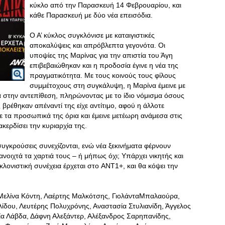
κύκλο από την Παρασκευή 14 Φεβρουαρίου, και
κάθε Παρασκευή με δύο νέα επεισόδια.
Ο Α’ κύκλος συγκλόνισε με καταιγιστικές
αποκαλύψεις και απρόβλεπτα γεγονότα. Οι
υποψίες της Μαρίνας για την απιστία του Άγη
επιβεβαιώθηκαν και η προδοσία έγινε η νέα της
πραγματικότητα. Με τους κοινούς τους φίλους
συμμέτοχους στη συγκάλυψη, η Μαρίνα έμεινε με
 στην αντεπίθεση, πληρώνοντας με το ίδιο νόμισμα όσους
βρέθηκαν απέναντί της είχε αντίτιμο, αφού η άλλοτε
 τα προσωπικά της όρια και έμεινε μετέωρη ανάμεσα στις
ακερδίσει την κυριαρχία της.
συγκρούσεις συνεχίζονται, ενώ νέα ξεκινήματα φέρνουν
ανοιχτά τα χαρτιά τους – ή μήπως όχι; Υπάρχει νικητής και
κλονιστική συνέχεια έρχεται στο ANT1+, και θα κόψει την
Μελίνα Κόντη, Λαέρτης Μαλκότσης, ΓιολάνταΜπαλαούρα,
ίδου, Λευτέρης Πολυχρόνης, Αναστασία Στυλιανίδη, Άγγελος
ία Λάβδα, Δάφνη Αλεξάντερ, Αλέξανδρος Σαρηπανίδης,