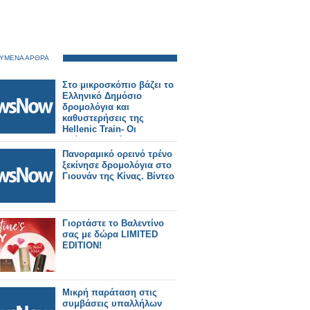
ΥΜΕΝΑ ΑΡΘΡΑ
Στο μικροσκόπιο βάζει το
Ελληνικό Δημόσιο
δρομολόγια και
καθυστερήσεις της
Hellenic Train- Οι
επόμενες κινήσεις του
ΟΣΕ
Πανοραμικό ορεινό τρένο
ξεκίνησε δρομολόγια στο
Γιουνάν της Κίνας. Βίντεο
Γιορτάστε το Βαλεντίνο
σας με δώρα LIMITED
EDITION!
Μικρή παράταση στις
συμβάσεις υπαλλήλων