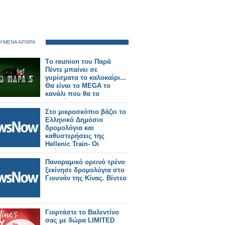
ΥΜΕΝΑ ΑΡΘΡΑ
Tο reunion του Παρά
Πέντε μπαίνει σε
γυρίσματα το καλοκαίρι...
Θα είναι το MEGA το
κανάλι που θα το
προβάλει;
Στο μικροσκόπιο βάζει το
Ελληνικό Δημόσιο
δρομολόγια και
καθυστερήσεις της
Hellenic Train- Οι
επόμενες κινήσεις του
ΟΣΕ
Πανοραμικό ορεινό τρένο
ξεκίνησε δρομολόγια στο
Γιουνάν της Κίνας. Βίντεο
Γιορτάστε το Βαλεντίνο
σας με δώρα LIMITED