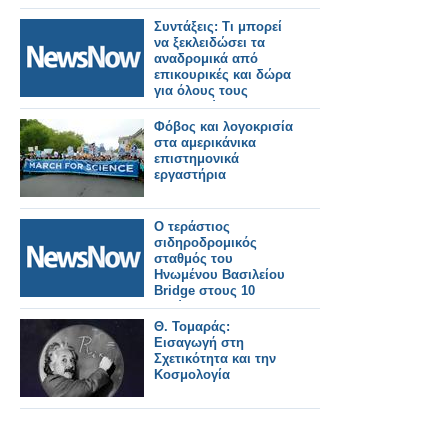
Συντάξεις: Τι μπορεί
να ξεκλειδώσει τα
αναδρομικά από
επικουρικές και δώρα
για όλους τους
συνταξιούχους
Φόβος και λογοκρισία
στα αμερικάνικα
επιστημονικά
εργαστήρια
Ο τεράστιος
σιδηροδρομικός
σταθμός του
Ηνωμένου Βασιλείου
Bridge στους 10
καλύτερους της
Ευρώπης
Θ. Τομαράς:
Εισαγωγή στη
Σχετικότητα και την
Κοσμολογία