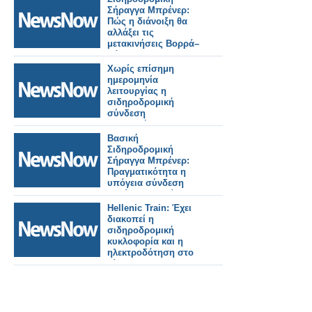
Σήραγγα Μπρένερ:
Πώς η διάνοιξη θα
αλλάξει τις
μετακινήσεις Βορρά–
Νότου.
Χωρίς επίσημη
ημερομηνία
λειτουργίας η
σιδηροδρομική
σύνδεση
Βουδαπέστης–
Βελιγραδίου.
Βασική
Σιδηροδρομική
Σήραγγα Μπρένερ:
Πραγματικότητα η
υπόγεια σύνδεση
Ιταλίας–Αυστρίας.
Hellenic Train: Έχει
διακοπεί η
σιδηροδρομική
κυκλοφορία και η
ηλεκτροδότηση στο
δίκτυο του
Προαστιακού
Σιδηροδρόμου
Αθηνών.