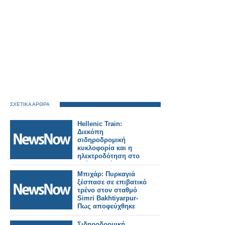
ΣΧΕΤΙΚΑ ΑΡΘΡΑ
Hellenic Train:
Διεκόπη
σιδηροδρομική
κυκλοφορία και η
ηλεκτροδότηση στο
τμήμα Οινόη –
Χαλκίδα, εξαιτίας
Μπιχάρ: Πυρκαγιά
πυρκαγιάς.
ξέσπασε σε επιβατικό
τρένο στον σταθμό
Simri Bakhtiyarpur-
Πως αποφεύχθηκε
τραγωδία.
Σιδηροδρομική