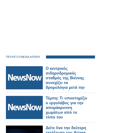
ΠΡΟΗΓΟΥΜΕΝΑ ΑΡΘΡΑ
Ο κεντρικός
σιδηροδρομικός
σταθμός της Βιέννης
συνεχίζει τα
δρομολόγια μετά την
εκκένωση λόγω
απειλής
Τέμπη: Τι υποστηρίζει
ο εργολάβος για την
απομάκρυνση
χωμάτων από το
τόπο του
σιδηροδρομικού
δυστυχήματος.
Δείτε live την δεύτερη
εκτόξευση του Ariane