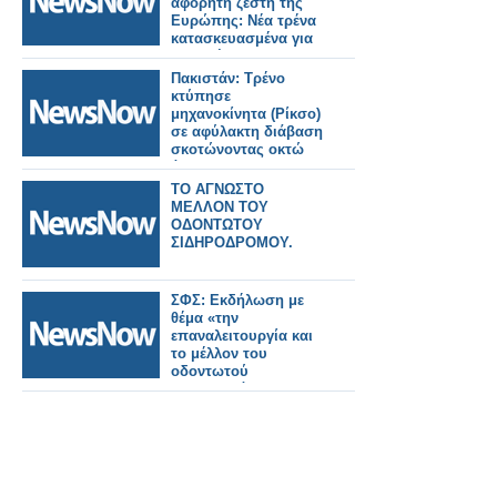
αφόρητη ζέστη της
Ευρώπης: Νέα τρένα
κατασκευασμένα για
να αντέχουν σε
θερμοκρασίες 55°C.
Πακιστάν: Τρένο
κτύπησε
μηχανοκίνητα (Ρίκσο)
σε αφύλακτη διάβαση
σκοτώνοντας οκτώ
άτομα.
ΤΟ ΑΓΝΩΣΤΟ
ΜΕΛΛΟΝ ΤΟΥ
ΟΔΟΝΤΩΤΟΥ
ΣΙΔΗΡΟΔΡΟΜΟΥ.
ΣΦΣ: Εκδήλωση με
θέμα «την
επαναλειτουργία και
το μέλλον του
οδοντωτού
σιδηροδρόμου,
Διακοπτού-
Καλαβρύτων».