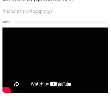
tinanantsou.blogspot.gr
VIDEO