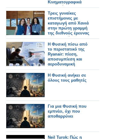
Κινηματογραφικά
Φεστιβάλ
Τρεις γυναίκες
επιστήμονες με
καταγωγή από Χανιά
στην πρώτη γραμμή
της διεθνούς έρευνας
στη φυσική
Η Φυσική πίσω από
το περιστατικό της
Ryanair: πίεση,
αποσυμπίεση και
αεροδυναμική
Η Φυσική ανήκει σε
όλους τους μαθητές
Για μια Φυσική που
εμπνέει, όχι που
αποθαρρύνει
Neil Turok: Πώς η