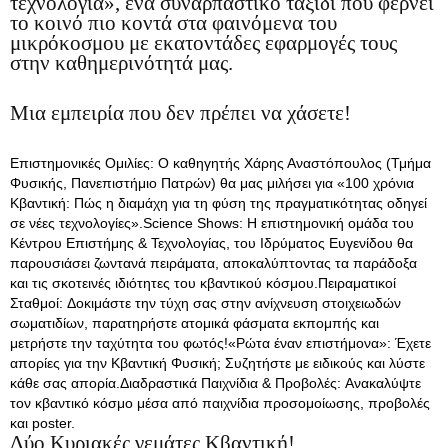
τεχνολογία», ένα συναρπαστικό ταξίδι που φέρνει
το κοινό πιο κοντά στα φαινόμενα του
μικρόκοσμου με εκατοντάδες εφαρμογές τους
στην καθημερινότητά μας.
Μια εμπειρία που δεν πρέπει να χάσετε!
Επιστημονικές Ομιλίες: Ο καθηγητής Χάρης Αναστόπουλος (Τμήμα
Φυσικής, Πανεπιστήμιο Πατρών) θα μας μιλήσει για «100 χρόνια
Κβαντική: Πώς η διαμάχη για τη φύση της πραγματικότητας οδηγεί
σε νέες τεχνολογίες».Science Shows: Η επιστημονική ομάδα του
Κέντρου Επιστήμης & Τεχνολογίας, του Ιδρύματος Ευγενίδου θα
παρουσιάσει ζωντανά πειράματα, αποκαλύπτοντας τα παράδοξα
και τις σκοτεινές ιδιότητες του κβαντικού κόσμου.Πειραματικοί
Σταθμοί: Δοκιμάστε την τύχη σας στην ανίχνευση στοιχειωδών
σωματιδίων, παρατηρήστε ατομικά φάσματα εκπομπής και
μετρήστε την ταχύτητα του φωτός!«Ρώτα έναν επιστήμονα»: Έχετε
απορίες για την Κβαντική Φυσική; Συζητήστε με ειδικούς και λύστε
κάθε σας απορία.Διαδραστικά Παιχνίδια & Προβολές: Ανακαλύψτε
τον κβαντικό κόσμο μέσα από παιχνίδια προσομοίωσης, προβολές
και poster.
Δύο Κυριακές γεμάτες Κβαντική!