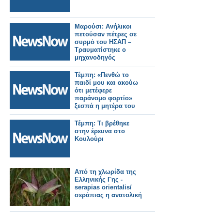
Μαρούσι: Ανήλικοι
πετούσαν πέτρες σε
συρμό του ΗΣΑΠ –
Τραυματίστηκε ο
μηχανοδηγός
Τέμπη: «Πενθώ το
παιδί μου και ακούω
ότι μετέφερε
παράνομο φορτίο»
ξεσπά η μητέρα του
μηχανοδηγού της
εμπορικής
Τέμπη: Τι βρέθηκε
αμαξοστοιχίας
στην έρευνα στο
Κουλούρι
Από τη χλωρίδα της
Ελληνικής Γης -
serapias orientalis/
σεράπιας η ανατολική