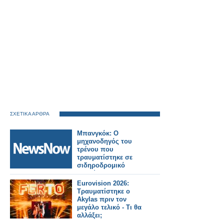
ΣΧΕΤΙΚΑ ΑΡΘΡΑ
Μπανγκόκ: Ο
μηχανοδηγός του
τρένου που
τραυματίστηκε σε
σιδηροδρομικό
δυστύχημα
ομολόγησε ότι έκανε
Eurovision 2026:
χρήση ναρκωτικών.
Τραυματίστηκε ο
Akylas πριν τον
μεγάλο τελικό - Τι θα
αλλάξει;