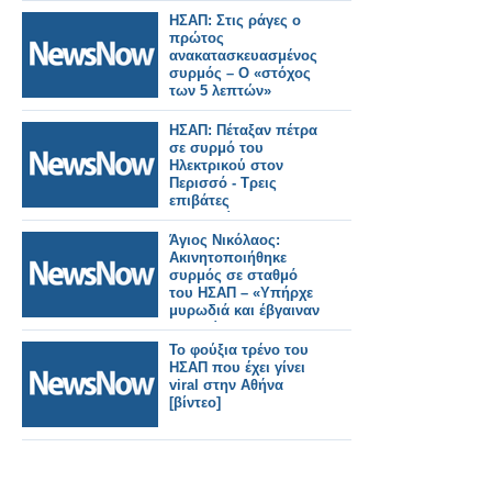
ΗΣΑΠ: Στις ράγες ο
πρώτος
ανακατασκευασμένος
συρμός – Ο «στόχος
των 5 λεπτών»
ΗΣΑΠ: Πέταξαν πέτρα
σε συρμό του
Ηλεκτρικού στον
Περισσό - Τρεις
επιβάτες
τραυματίστηκαν
Άγιος Νικόλαος:
Ακινητοποιήθηκε
συρμός σε σταθμό
του ΗΣΑΠ – «Υπήρχε
μυρωδιά και έβγαιναν
καπνοί»
καταγγέλλουν
Το φούξια τρένο του
επιβάτες
ΗΣΑΠ που έχει γίνει
viral στην Αθήνα
[βίντεο]