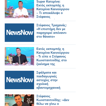
Super Κατερίνα:
Εκτός εκπομπής η
Κατερίνα Καινούργιου
– Τι αποκάλυψε ο
Στέφανος
Κωνσταντινίδης
Στέφανος Τραχανάς:
«Η επιστήμη δεν με
παρηγορεί απέναντι
στο θάνατο»
Εκτός εκπομπής η
Κατερίνα Καινούργιου
- Τι είπε ο Στέφανος
Κωνσταντινίδης στο
ξεκίνημα της
εκπομπής;
Σφάλματα και
παιδαγωγικές
αστοχίες στην
σχολική
κβαντομηχανική
Στέφανος
Κωνσταντινίδης: «Δεν
θέλω να γίνω ο