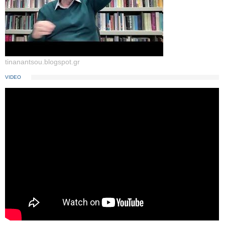
tinanantsou.blogspot.gr
VIDEO