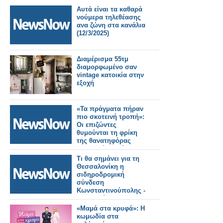
Αυτά είναι τα καθαρά
νούμερα τηλεθέασης
ανα ζώνη στα κανάλια
(12/3/2025)
Διαμέρισμα 55τμ
διαμορφωμένο σαν
vintage κατοικία στην
εξοχή
«Τα πράγματα πήραν
πιο σκοτεινή τροπή»:
Οι επιζώντες
θυμούνται τη φρίκη
της θανατηφόρας
πολιορκίας τρένου
στο Πακιστάν
Τι θα σημάνει για τη
Θεσσαλονίκη η
σιδηροδρομική
σύνδεση
Κωνσταντινούπολης -
Ηγουμενίτσας
«Μαμά στα κρυφά»: Η
κωμωδία στα