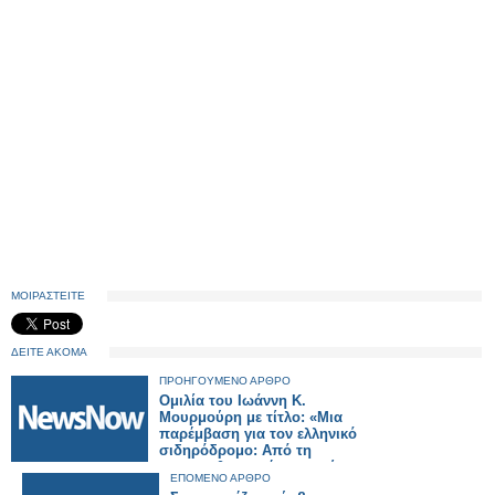
ΜΟΙΡΑΣΤΕΙΤΕ
ΔΕΙΤΕ ΑΚΟΜΑ
ΠΡΟΗΓΟΥΜΕΝΟ ΑΡΘΡΟ
Ομιλία του Ιωάννη Κ.
Μουρμούρη με τίτλο: «Μια
παρέμβαση για τον ελληνικό
σιδηρόδρομο: Από τη
μεταρρυθμιστική αμηχανία
ΕΠΟΜΕΝΟ ΑΡΘΡΟ
στη θεσμική καινοτομία».