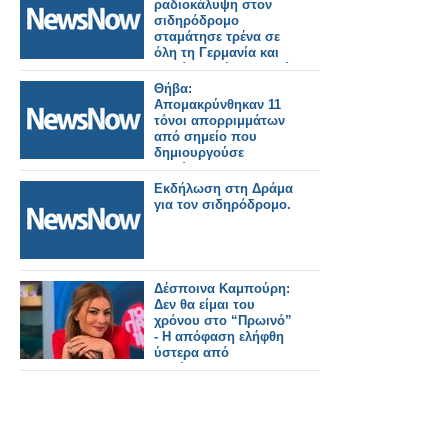
ραδιοκάλυψη στον
σιδηρόδρομο
σταμάτησε τρένα σε
όλη τη Γερμανία και
κανείς δεν ήξερε γιατί.
Θήβα:
Απομακρύνθηκαν 11
τόνοι απορριμμάτων
από σημείο που
δημιουργούσε
κινδύνους για το
σιδηρόδρομο.
Εκδήλωση στη Δράμα
για τον σιδηρόδρομο.
Δέσποινα Καμπούρη:
Δεν θα είμαι του
χρόνου στο “Πρωινό”
- Η απόφαση ελήφθη
ύστερα από
συζήτηση με το
κανάλι