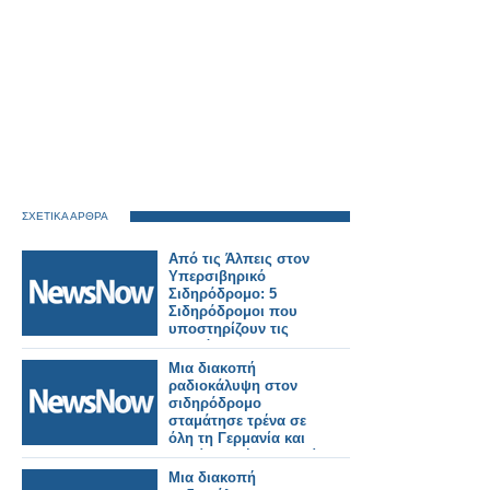
ΣΧΕΤΙΚΑ ΑΡΘΡΑ
Από τις Άλπεις στον
Υπερσιβηρικό
Σιδηρόδρομο: 5
Σιδηρόδρομοι που
υποστηρίζουν τις
παγκόσμιες
εμπορευματικές
Μια διακοπή
μεταφορές.
ραδιοκάλυψη στον
σιδηρόδρομο
σταμάτησε τρένα σε
όλη τη Γερμανία και
κανείς δεν ήξερε γιατί.
Μια διακοπή