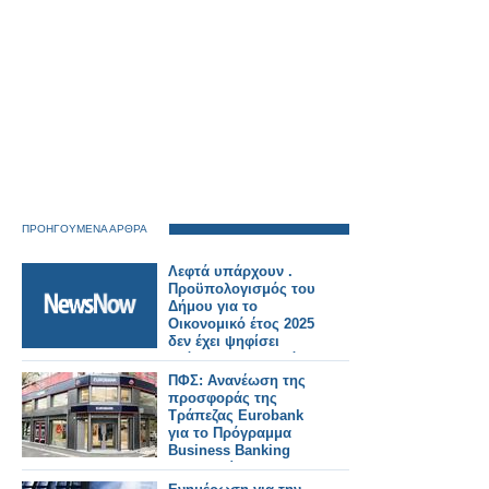
ΠΡΟΗΓΟΥΜΕΝΑ ΑΡΘΡΑ
Λεφτά υπάρχουν .
Προϋπολογισμός του
Δήμου για το
Οικονομικό έτος 2025
δεν έχει ψηφίσει
ακόμη το Δημοτικό
Συμβούλιο!!!!!!Για
ΠΦΣ: Ανανέωση της
διοργάνωση
προσφοράς της
εκδηλώσεων για την
Τράπεζας Eurobank
Εθνική Εορτή της
για το Πρόγραμμα
25ης Μαρτίου 2025 θα
Business Banking
πληρώσουμε 12.000
Φαρμακεία
ευρώ