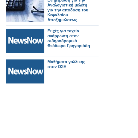
Ενημέρωση για την
Αναλογιστική μελέτη
για την απόδοση του
Κεφαλαίου
Αποζημιώσεως
Εξόδου
Φαρμακοποιών
Ευχές για ταχεία
(Κ.Α.Ε.Φ.) για το έτος
ανάρρωση στον
2024
σιδηροδρομικό
Θεόδωρο Γρηγοριάδη
Μαθήματα γαλλικής
στον ΟΣΕ