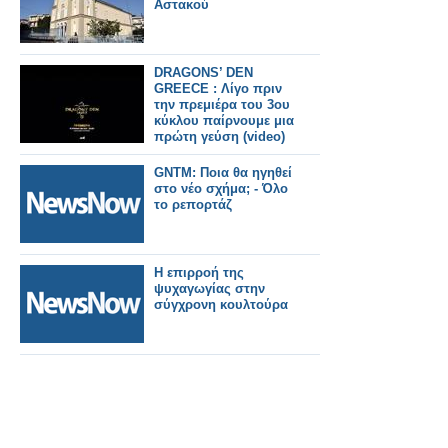
προγραμματισμένη
Αστακού
για 01/04/2025»
DRAGONS’ DEN
GREECE : Λίγο πριν
την πρεμιέρα του 3ου
κύκλου παίρνουμε μια
πρώτη γεύση (video)
GNTM: Ποια θα ηγηθεί
στο νέο σχήμα; - Όλο
το ρεπορτάζ
Η επιρροή της
ψυχαγωγίας στην
σύγχρονη κουλτούρα