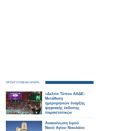
ΠΡΟΗΓΟΥΜΕΝΑ ΑΡΘΡΑ
«Δελτίο Τύπου ΑΑΔΕ:
Μετάθεση
ημερομηνιών έναρξης
ψηφιακής έκδοσης
παραστατικών
διακίνησης
αποθεμάτων (δελτία
Ανακοίνωση Ιερού
αποστολής) που ήταν
Ναού Αγίου Νικολάου