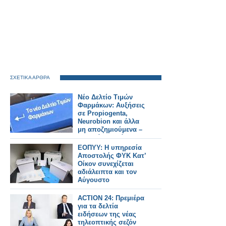
ΣΧΕΤΙΚΑ ΑΡΘΡΑ
Νέο Δελτίο Τιμών
Φαρμάκων: Αυξήσεις
σε Propiogenta,
Neurobion και άλλα
μη αποζημιούμενα –
Τι αλλάζει από
31/7/2026
ΕΟΠΥΥ: Η υπηρεσία
Αποστολής ΦΥΚ Κατ’
Οίκον συνεχίζεται
αδιάλειπτα και τον
Αύγουστο
ACTION 24: Πρεμιέρα
για τα δελτία
ειδήσεων της νέας
τηλεοπτικής σεζόν