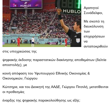
Αγαπητοί
Συνάδελφοι,
Με σκοπό τη
διευκόλυνση
των
επιχειρήσεων
να
ανταποκριθούν
στις υποχρεώσεις της
ψηφιακής έκδοσης παραστατικών διακίνησης αποθεμάτων (δελτία
αποστολής), με
κοινή απόφαση του Υφυπουργού Εθνικής Οικονομίας &
Οικονομικών, Γιώργου
Κώτσηρα, και του Διοικητή της ΑΑΔΕ, Γιώργου Πιτσιλή, μετατίθενται
οι προθεσμίες
έναρξης της ψηφιακής παρακολούθησης ως εξής: