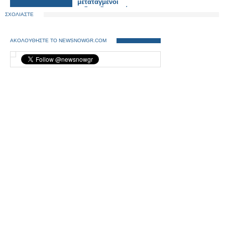
μεταταγμένοι
σιδηροδρομικοί.
ΣΧΟΛΙΑΣΤΕ
ΑΚΟΛΟΥΘΗΣΤΕ ΤΟ NEWSNOWGR.COM