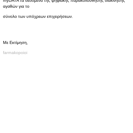
myDATA τα δεδομένα της ψηφιακής παρακολούθησης διακίνησης
αγαθών για το
σύνολο των υπόχρεων επιχειρήσεων.
Με Εκτίμηση,
farmakopoioi