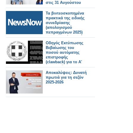
στις 31 Αυγούστου
Τα βιντεοσκοπημένα
πρακτικά της ειδικής
συνεδρίασης
(απολογισμού
πεπραγμένων 2025)
της Κυριακή 5 Ιουλίου
2026.
Οδηγός Εκτύπωσης
Βεβαίωσης του
ποσού αυτόματης
επιστροφής
(clawback) για το Α'
και Β' εξάμηνο 2025
Αποκαλύψεις: Δυνατή
πρωτιά για τη σεζόν
2025-2026