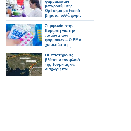
φαρμακευτική
μεταρρύθμιση:
Ορόσημο με θετικά
βήματα, αλλά χωρίς
τη φιλοδοξία που
απαιτεί η παγκόσμια
Συμφωνία στην
καινοτομία
Ευρώπη για την
πατέντα των
φαρμάκων – Ο EMA
χαιρετίζει τη
συμφωνία-ορόσημο –
Τι αλλάζει
Οι επιστήμονες
βλέπουν τον φλοιό
της Τουρκίας να
διαχωρίζεται