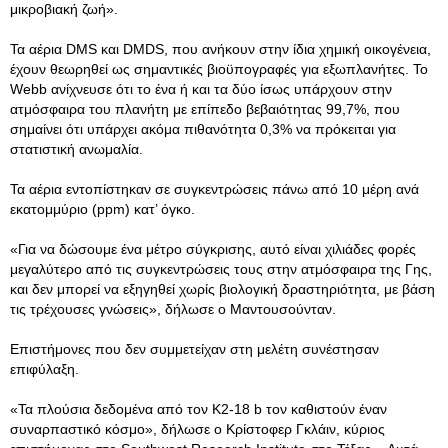
μικροβιακή ζωή».
Τα αέρια DMS και DMDS, που ανήκουν στην ίδια χημική οικογένεια,
έχουν θεωρηθεί ως σημαντικές βιοϋπογραφές για εξωπλανήτες. Το
Webb ανίχνευσε ότι το ένα ή και τα δύο ίσως υπάρχουν στην
ατμόσφαιρα του πλανήτη με επίπεδο βεβαιότητας 99,7%, που
σημαίνει ότι υπάρχει ακόμα πιθανότητα 0,3% να πρόκειται για
στατιστική ανωμαλία.
Τα αέρια εντοπίστηκαν σε συγκεντρώσεις πάνω από 10 μέρη ανά
εκατομμύριο (ppm) κατ’ όγκο.
«Για να δώσουμε ένα μέτρο σύγκρισης, αυτό είναι χιλιάδες φορές
μεγαλύτερο από τις συγκεντρώσεις τους στην ατμόσφαιρα της Γης,
και δεν μπορεί να εξηγηθεί χωρίς βιολογική δραστηριότητα, με βάση
τις τρέχουσες γνώσεις», δήλωσε ο Μαντουσούνταν.
Επιστήμονες που δεν συμμετείχαν στη μελέτη συνέστησαν
επιφύλαξη.
«Τα πλούσια δεδομένα από τον K2-18 b τον καθιστούν έναν
συναρπαστικό κόσμο», δήλωσε ο Κρίστοφερ Γκλάιν, κύριος