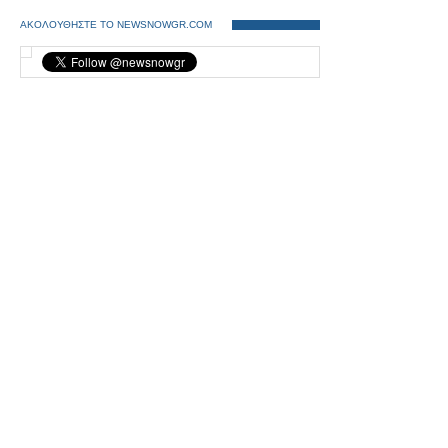
ΑΚΟΛΟΥΘΗΣΤΕ ΤΟ NEWSNOWGR.COM