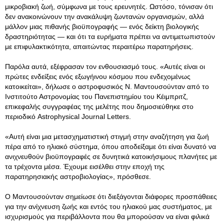
μικροβιακή ζωή, σύμφωνα με τους ερευνητές. Ωστόσο, τόνισαν ότι
δεν ανακοινώνουν την ανακάλυψη ζωντανών οργανισμών, αλλά
μάλλον μιας πιθανής βιοϋπογραφής — ενός δείκτη βιολογικής
δραστηριότητας — και ότι τα ευρήματα πρέπει να αντιμετωπιστούν
με επιφυλακτικότητα, απαιτώντας περαιτέρω παρατηρήσεις.
Παρόλα αυτά, εξέφρασαν τον ενθουσιασμό τους. «Αυτές είναι οι
πρώτες ενδείξεις ενός εξωγήινου κόσμου που ενδεχομένως
κατοικείται», δήλωσε ο αστροφυσικός Ν. Μαντουσούνταν από το
Ινστιτούτο Αστρονομίας του Πανεπιστημίου του Κέιμπριτζ,
επικεφαλής συγγραφέας της μελέτης που δημοσιεύθηκε στο
περιοδικό Astrophysical Journal Letters.
«Αυτή είναι μια μετασχηματιστική στιγμή στην αναζήτηση για ζωή
πέρα από το ηλιακό σύστημα, όπου αποδείξαμε ότι είναι δυνατό να
ανιχνευθούν βιοϋπογραφές σε δυνητικά κατοικήσιμους πλανήτες με
τα τρέχοντα μέσα. Έχουμε εισέλθει στην εποχή της
παρατηρησιακής αστροβιολογίας», πρόσθεσε.
Ο Μαντουσούνταν σημείωσε ότι διεξάγονται διάφορες προσπάθειες
για την ανίχνευση ζωής και εντός του ηλιακού μας συστήματος, με
ισχυρισμούς για περιβάλλοντα που θα μπορούσαν να είναι φιλικά