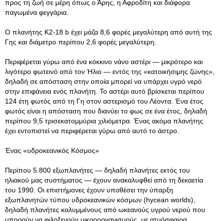
προς τη ζωή σε μέρη όπως ο Άρης, η Αφροδίτη και διάφορα
παγωμένα φεγγάρια.
Ο πλανήτης K2-18 b έχει μάζα 8,6 φορές μεγαλύτερη από αυτή της
Γης και διάμετρο περίπου 2,6 φορές μεγαλύτερη.
Περιφέρεται γύρω από ένα κόκκινο νάνο αστέρι — μικρότερο και
λιγότερο φωτεινό από τον Ήλιο — εντός της «κατοικήσιμης ζώνης»,
δηλαδή σε απόσταση στην οποία μπορεί να υπάρχει υγρό νερό
στην επιφάνεια ενός πλανήτη. Το αστέρι αυτό βρίσκεται περίπου
124 έτη φωτός από τη Γη στον αστερισμό του Λέοντα. Ένα έτος
φωτός είναι η απόσταση που διανύει το φως σε ένα έτος, δηλαδή
περίπου 9,5 τρισεκατομμύρια χιλιόμετρα. Ένας ακόμα πλανήτης
έχει εντοπιστεί να περιφέρεται γύρω από αυτό το άστρο.
Ένας «υδροκεανικός Κόσμος»
Περίπου 5.800 εξωπλανήτες — δηλαδή πλανήτες εκτός του
ηλιακού μας συστήματος — έχουν ανακαλυφθεί από τη δεκαετία
του 1990. Οι επιστήμονες έχουν υποθέσει την ύπαρξη
εξωπλανητών τύπου υδροκεανικών κόσμων (hycean worlds),
δηλαδή πλανήτες καλυμμένους από ωκεανούς υγρού νερού που
μπορούν να φιλοξενούν μικροοργανισμούς, με ατμόσφαιρα