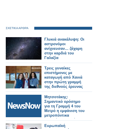
ΣΧΕΤΙΚΑ ΑΡΘΡΑ
Γλυκιά ανακάλυψη: Οι
αστρονόμοι
ανίχνευσαν… ζάχαρη
στην καρδιά του
Γαλαξία
Τρεις γυναίκες
επιστήμονες με
καταγωγή από Χανιά
στην πρώτη γραμμή
της διεθνούς έρευνας
στη φυσική
Μητσοτάκης:
Σημαντικό ορόσημο
για τη Γραμμή 4 του
Μετρό η εμφάνιση του
μετροπόντικα
«Αθηνά» στο φρέαρ
του Ευαγγελισμού.
Ευρωπαϊκή