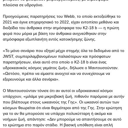
πλούσια σε υδρογόνο.
Προηγούμενες παρατηρήσεις του Webb, το οποίο εκτοξεύθηκε το
2021 και έγινε επιχειρησιακό το 2022, είχαν εντοπίσει μεθάνιο και
διοξείδιο του άνθρακα στην ατμόσφαιρα του K2-18 b — η πρώτη
φορά που μόρια με βάση τον άνθρακα ανιχνεύθηκαν στην
ατμόσφαιρα εξωπλανήτη εντός κατοικήσιμης ζώνης.
«Το μόνο σενάριο που εξηγεί μέχρι στιγμής όλα τα δεδομένα από το
JWST, συμπεριλαμβανομένων παλαιότερων και πρόσφατων
παρατηρήσεων, είναι αυτό στο οποίο ο K2-18 b είναι ένας
υδροκεανικός κόσμος γεμάτος ζωή», δήλωσε ο Μαντουσούνταν.
«Ωστόσο, πρέπει να είμαστε ανοιχτοί και να συνεχίσουμε να
εξερευνούμε και άλλα σενάρια».
Ο Μαντουσούνταν τόνισε ότι αν αυτοί οι υδροκεανικοί κόσμοι
υπάρχουν, «μιλάμε για μικροβιακή ζωή, πιθανόν παρόμοια με αυτήν
που βλέπουμε στους ωκεανούς της Γης». Οι ωκεανοί αυτών των
κόσμων θεωρείται ότι είναι θερμότεροι από της Γης. Στην ερώτηση
για το αν θα μπορούσε να υπάρχει πολυκύτταρη ή ακόμα και
νοήμων ζωή, απάντησε: «Δεν μπορούμε να απαντήσουμε σε αυτό
το ερώτημα στο παρόν στάδιο. Η βασική υπόθεση είναι απλή