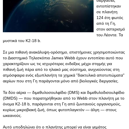
διεργασίες
εντοπίστηκαν
σε πλανήτη
124 έτη φωτός
από τη Γη,
στον αστερισμό
του Λέοντα. Τα
μυστικά του K2-18 b.
Σε μια πιθανή ανακάλυψη-ορόσημο, επιστήμονες χρησιμοποιώντας
το Διαστημικό Τηλεσκόπιο James Webb έχουν εντοπίσει αυτό που
χαρακτηρίζουν ως τις ισχυρότερες ενδείξεις μέχρι στιγμής για
πιθανή ζωή πέρα από το ηλιακό μας σύστημα, ανιχνεύοντας στη
ατμόσφαιρα ενός εξωπλανήτη τα χημικά "δακτυλικά αποτυπώματα"
αερίων που στη Γη παράγονται μόνο από βιολογικές διεργασίες.
Τα δύο αέρια — διμεθυλοσουλφίδιο (DMS) και διμεθυλοδισουλφίδιο
(DMDS) — που παρατηρήθηκαν από το Webb στον πλανήτη με το
όνομα K2-18 b, παράγονται στη Γη από ζωντανούς οργανισμούς,
κυρίως μικροβιακή ζωή, όπως φυτοπλαγκτόν — άλγη — στους
ωκεανούς.
Αυτό υποδηλώνει ότι ο πλανήτης μπορεί να είναι γεμάτος