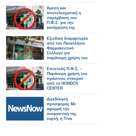
του πράσινου
σταυρού
Άμεση και
αποτελεσματική η
παρέμβαση του
Π.Φ.Σ. για την
κατάργηση της
παράνομης χρήσης
του πράσινου
Εξώδικη διαμαρτυρία
σταυρού από
από τον Πανελλήνιο
καταστήματα
Φαρμακευτικό
HONDOS CENTER
Σύλλογο για
παράνομη χρήση του
πράσινου σταυρού
από αλυσίδα
Επιστολή Π.Φ.Σ. –
καλλυντικών
Παράνομη χρήση του
πράσινου σταυρού
από τα HONDOS
CENTER
Διεκδίκηση
προσφοράς Με
αφορμή την
ονομαστική της
εορτή, η Τίνα
Μεσσαροπούλου
συνομίλησε ζωντανά
με την Σταματίνα