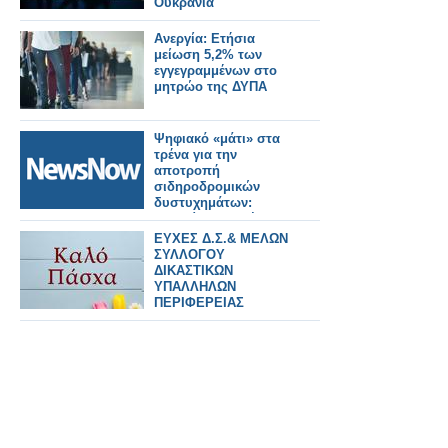
Ουκρανία
Ανεργία: Ετήσια
μείωση 5,2% των
εγγεγραμμένων στο
μητρώο της ΔΥΠΑ
Ψηφιακό «μάτι» στα
τρένα για την
αποτροπή
σιδηροδρομικών
δυστυχημάτων:
Εγκαθίσταται μέσα
στο επόμενο τρίμηνο
ΕΥΧΕΣ Δ.Σ.& ΜΕΛΩΝ
– Τι είναι το σύστημα
ΣΥΛΛΟΓΟΥ
HEPOS
ΔΙΚΑΣΤΙΚΩΝ
ΥΠΑΛΛΗΛΩΝ
ΠΕΡΙΦΕΡΕΙΑΣ
ΑΓΡΙΝΙΟΥ ΓΙΑ ΚΑΛH
ΑΝΑΣΤΑΣΗ ΚΑΙ
ΠΑΣΧΑ