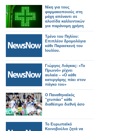
Νίκη για τους
φαρμακοποιούς στη
μάχη απέναντι σε
αλυσίδα καλλυντικών
για παράνομη χρήση
του πράσινου
σταυρού
Τρένο του Πηλίου:
Επιπλέον δρομολόγια
κάθε Παρασκευή του
Ιουλίου.
Γιώργος Λιάγκας: «Το
Πρωινό» ρίχνει
αυλαία – «Ο κάθε
κατεργάρης πάει στον
πάγκο του»
Ο Παναθηναϊκός
"χτυπάει" κάθε
διαθέσιμο διεθνή άσο
Το Ευρωπαϊκό
Κοινοβούλιο ζητά να