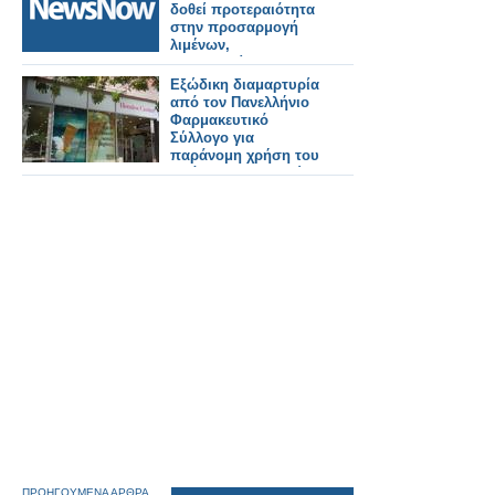
δοθεί προτεραιότητα
στην προσαρμογή
λιμένων,
αεροδρομίων και
σιδηροδρόμων για
Εξώδικη διαμαρτυρία
στρατιωτική χρήση.
από τον Πανελλήνιο
Φαρμακευτικό
Σύλλογο για
παράνομη χρήση του
πράσινου σταυρού
από αλυσίδα
καλλυντικών
ΠΡΟΗΓΟΥΜΕΝΑ ΑΡΘΡΑ