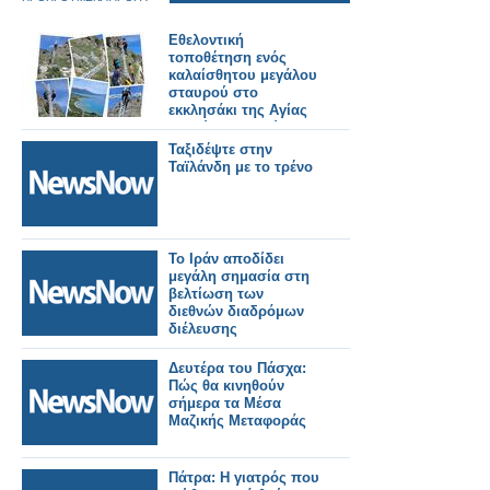
Εθελοντική
τοποθέτηση ενός
καλαίσθητου μεγάλου
σταυρού στο
εκκλησάκι της Αγίας
Ελεούσας. Πολύ
όμορφο το
Ταξιδέψτε στην
αποτέλεσμα.
Ταϊλάνδη με το τρένο
Το Ιράν αποδίδει
μεγάλη σημασία στη
βελτίωση των
διεθνών διαδρόμων
διέλευσης
Δευτέρα του Πάσχα:
Πώς θα κινηθούν
σήμερα τα Μέσα
Μαζικής Μεταφοράς
Πάτρα: Η γιατρός που