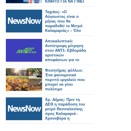
ΚΙΝΗΤΟ ΓΙΑ ΝΑ ΓΙΝΕΙ
ΠΙΟ ΓΡΗΓΟΡΟ
Ταχιάος: «Ο
Αύγουστος είναι ο
μήνας που θα
παραδοθεί το Μετρό
Καλαμαριάς» – Όλο
το σχέδιο για τις
επεκτάσεις στη
Αποκαλυπτικό:
δυτική Θεσσαλονίκη.
Αντίστροφη μέτρηση
στον ΑΝΤ1- Εβδομάδα
οριστικών
αποφάσεων για το
νέο πρόγραμμα
Φυσητήρας φύλλων.
Ένα φαινομενικά
περιττό εργαλείο που
μπορεί να γίνει
πολύτιμο
Χρ. Δήμας: Πριν τη
ΔΕΘ η παράδοση του
μετρό Θεσσαλονίκης
προς Καλαμαριά -
Χρονοβόρα η
διαδικασία για τις
πιστοποιήσεις, αλλά