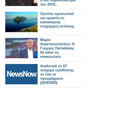
η νέα παρουσιάστρια
του J2US;
Ζητείται προσωπικό
για εργασία σε
καλοκαιρινή
επιχείρηση εστίασης
Μαρία
Αναστασοπούλου: Ο
Γιώργος Παπαδάκης
θα κάνει τις
ανακοινώσει
πρωτίστως στους
τηλεθεατές...
Αναλυτικά τα 15'
νούμερα τηλεθέασης
σε όλα τα
προγράμματα
(22/4/2025)