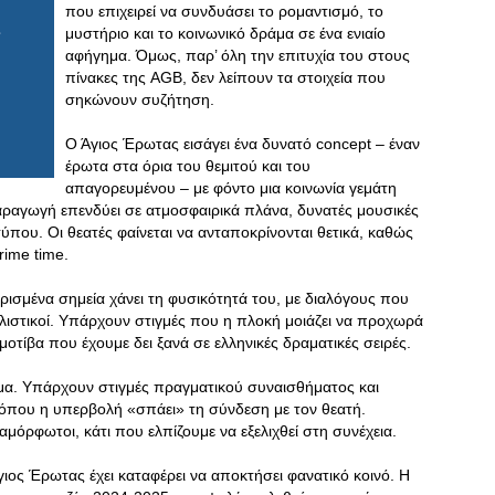
που επιχειρεί να συνδυάσει το ρομαντισμό, το
μυστήριο και το κοινωνικό δράμα σε ένα ενιαίο
αφήγημα. Όμως, παρ’ όλη την επιτυχία του στους
πίνακες της AGB, δεν λείπουν τα στοιχεία που
σηκώνουν συζήτηση.
Ο Άγιος Έρωτας εισάγει ένα δυνατό concept – έναν
έρωτα στα όρια του θεμιτού και του
απαγορευμένου – με φόντο μια κοινωνία γεμάτη
αραγωγή επενδύει σε ατμοσφαιρικά πλάνα, δυνατές μουσικές
τύπου. Οι θεατές φαίνεται να ανταποκρίνονται θετικά, καθώς
rime time.
ρισμένα σημεία χάνει τη φυσικότητά του, με διαλόγους που
λιστικοί. Υπάρχουν στιγμές που η πλοκή μοιάζει να προχωρά
οτίβα που έχουμε δει ξανά σε ελληνικές δραματικές σειρές.
σμα. Υπάρχουν στιγμές πραγματικού συναισθήματος και
 όπου η υπερβολή «σπάει» τη σύνδεση με τον θεατή.
μόρφωτοι, κάτι που ελπίζουμε να εξελιχθεί στη συνέχεια.
γιος Έρωτας έχει καταφέρει να αποκτήσει φανατικό κοινό. Η