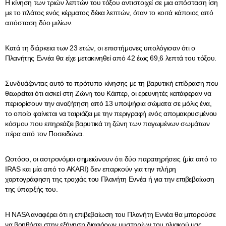
Η κίνηση των τριών λεπτών του τόξου αντιστοιχεί σε μια απόσταση ίση
με το πλάτος ενός κέρματος δέκα λεπτών, όταν το κοιτά κάποιος από
απόσταση δύο μιλίων.
Κατά τη διάρκεια των 23 ετών, οι επιστήμονες υπολόγισαν ότι ο
Πλανήτης Εννέα θα είχε μετακινηθεί από 42 έως 69,6 λεπτά του τόξου.
Συνδυάζοντας αυτό το πρότυπο κίνησης με τη βαρυτική επίδραση που
θεωρείται ότι ασκεί στη Ζώνη του Κάιπερ, οι ερευνητές κατάφεραν να
περιορίσουν την αναζήτηση από 13 υποψήφια σώματα σε μόλις ένα,
το οποίο φαίνεται να ταιριάζει με την περιγραφή ενός απομακρυσμένου
κόσμου που επηρεάζει βαρυτικά τη ζώνη των παγωμένων σωμάτων
πέρα από τον Ποσειδώνα.
Ωστόσο, οι αστρονόμοι σημειώνουν ότι δύο παρατηρήσεις (μία από το
IRAS και μία από το AKARI) δεν επαρκούν για την πλήρη
χαρτογράφηση της τροχιάς του Πλανήτη Εννέα ή για την επιβεβαίωση
της ύπαρξής του.
Η NASA αναφέρει ότι η επιβεβαίωση του Πλανήτη Εννέα θα μπορούσε
να βοηθήσει στην εξήγηση διαφόρων μυστηρίων του ηλιακού μας