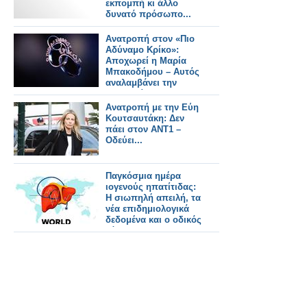
εκπομπή κι άλλο
δυνατό πρόσωπο...
Ανατροπή στον «Πιο
Αδύναμο Κρίκο»:
Αποχωρεί η Μαρία
Μπακοδήμου – Αυτός
αναλαμβάνει την
παρουσίαση
Ανατροπή με την Εύη
Κουτσαυτάκη: Δεν
πάει στον ΑΝΤ1 –
Οδεύει...
Παγκόσμια ημέρα
ιογενούς ηπατίτιδας:
Η σιωπηλή απειλή, τα
νέα επιδημιολογικά
δεδομένα και ο οδικός
χάρτης για την
εξάλειψη της νόσου