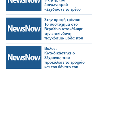
νικητής του
διαγωνισμού
«Σχεδιάστε το τρένο
του μέλλοντος»
Στην οροφή τρένου:
Το δυστύχημα στο
Βερολίνο αποκάλυψε
την επικίνδυνη
παγκόσμια μόδα που
εξαπλώνεται μέσω
των social media
Βόλος:
Kαταδικάστηκε ο
82χρονος που
προκάλεσε το τροχαίο
και τον θάνατο του
πρώην σταθμάρχη
του ΟΣΕ