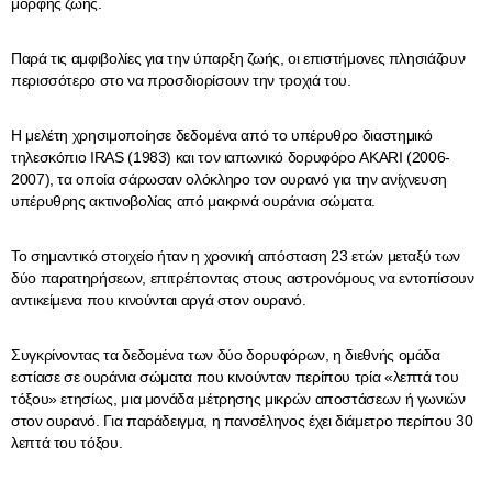
μορφής ζωής.
Παρά τις αμφιβολίες για την ύπαρξη ζωής, οι επιστήμονες πλησιάζουν
περισσότερο στο να προσδιορίσουν την τροχιά του.
Η μελέτη χρησιμοποίησε δεδομένα από το υπέρυθρο διαστημικό
τηλεσκόπιο IRAS (1983) και τον ιαπωνικό δορυφόρο AKARI (2006-
2007), τα οποία σάρωσαν ολόκληρο τον ουρανό για την ανίχνευση
υπέρυθρης ακτινοβολίας από μακρινά ουράνια σώματα.
Το σημαντικό στοιχείο ήταν η χρονική απόσταση 23 ετών μεταξύ των
δύο παρατηρήσεων, επιτρέποντας στους αστρονόμους να εντοπίσουν
αντικείμενα που κινούνται αργά στον ουρανό.
Συγκρίνοντας τα δεδομένα των δύο δορυφόρων, η διεθνής ομάδα
εστίασε σε ουράνια σώματα που κινούνταν περίπου τρία «λεπτά του
τόξου» ετησίως, μια μονάδα μέτρησης μικρών αποστάσεων ή γωνιών
στον ουρανό. Για παράδειγμα, η πανσέληνος έχει διάμετρο περίπου 30
λεπτά του τόξου.