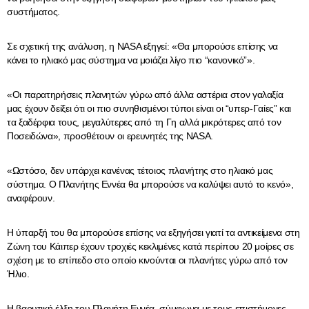
συστήματος.
Σε σχετική της ανάλυση, η NASA εξηγεί: «Θα μπορούσε επίσης να
κάνει το ηλιακό μας σύστημα να μοιάζει λίγο πιο “κανονικό”».
«Οι παρατηρήσεις πλανητών γύρω από άλλα αστέρια στον γαλαξία
μας έχουν δείξει ότι οι πιο συνηθισμένοι τύποι είναι οι “υπερ-Γαίες” και
τα ξαδέρφια τους, μεγαλύτερες από τη Γη αλλά μικρότερες από τον
Ποσειδώνα», προσθέτουν οι ερευνητές της NASA.
«Ωστόσο, δεν υπάρχει κανένας τέτοιος πλανήτης στο ηλιακό μας
σύστημα. Ο Πλανήτης Εννέα θα μπορούσε να καλύψει αυτό το κενό»,
αναφέρουν.
Η ύπαρξή του θα μπορούσε επίσης να εξηγήσει γιατί τα αντικείμενα στη
Ζώνη του Κάιπερ έχουν τροχιές κεκλιμένες κατά περίπου 20 μοίρες σε
σχέση με το επίπεδο στο οποίο κινούνται οι πλανήτες γύρω από τον
Ήλιο.
Η βαρυτική έλξη του Πλανήτη Εννέα, σύμφωνα με τους επιστήμονες,