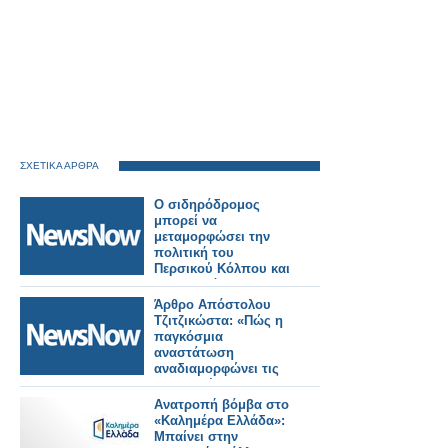
ΣΧΕΤΙΚΑ ΑΡΘΡΑ
Ο σιδηρόδρομος
μπορεί να
μεταμορφώσει την
πολιτική του
Περσικού Κόλπου και
την παγκόσμια
ασφάλεια.
Άρθρο Απόστολου
Τζιτζικώστα: «Πώς η
παγκόσμια
αναστάτωση
αναδιαμορφώνει τις
μεταφορές και τον
τουρισμό»
Ανατροπή βόμβα στο
«Καλημέρα Ελλάδα»:
Μπαίνει στην