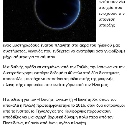
εντόπισαν νέα
στοιχεία που
ενισχύουν την
υπόθεση
ύπαρξης
ενός μυστηριώδους ένατου πλανήτη στα άκρα του ηλιακού μας
συστήματος, γεγονός που ενδέχεται να ανατρέψει όσα γνωρίζουμε
μέχρι σήμερα για το σύμπαν.
Μια διεθνής ομάδα επιστημόνων από την Ταϊβάν, την Ιαπωνία και την
Αυστραλία χρησιμοποίησε δεδομένα 40 ετών από δύο διαστημικές
αποστολές, με στόχο να εντοπίσει σημάδια αυτής της μακρινής
πλανητικής παρουσίας που κινείται γύρω από τον Ήλιο μας.
Η υπόθεση για τον «Πλανήτη Εννέα» (ή «Πλανήτη Χ», όπως τον
αποκαλεί η NASA) πρωτοεμφανίστηκε το 2016, όταν δύο αστρονόμοι
από το Ινστιτούτο Τεχνολογίας της Καλιφόρνιας παρουσίασαν
αποδείξεις για μια ισχυρή βαρυτική δύναμη πολύ πέρα από τον
Ποσειδώνα, πιθανόν από έναν μεγάλο πλανήτη.