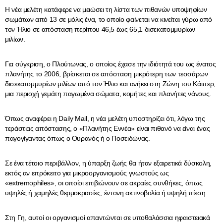
Η νέα μελέτη κατάφερε να μειώσει τη λίστα των πιθανών υποψηφίων
σωμάτων από 13 σε μόλις ένα, το οποίο φαίνεται να κινείται γύρω από
τον Ήλιο σε απόσταση περίπου 46,5 έως 65,1 δισεκατομμυρίων
μιλίων.
Για σύγκριση, ο Πλούτωνας, ο οποίος έχασε την ιδιότητά του ως ένατος
πλανήτης το 2006, βρίσκεται σε απόσταση μικρότερη των τεσσάρων
δισεκατομμυρίων μιλίων από τον Ήλιο και ανήκει στη Ζώνη του Κάιπερ,
μια περιοχή γεμάτη παγωμένα σώματα, κομήτες και πλανήτες νάνους.
Όπως αναφέρει η Daily Mail, η νέα μελέτη υποστηρίζει ότι, λόγω της
τεράστιας απόστασης, ο «Πλανήτης Εννέα» είναι πιθανό να είναι ένας
παγογίγαντας όπως ο Ουρανός ή ο Ποσειδώνας.
Σε ένα τέτοιο περιβάλλον, η ύπαρξη ζωής θα ήταν εξαιρετικά δύσκολη,
εκτός αν επρόκειτο για μικροοργανισμούς γνωστούς ως
«extremophiles», οι οποίοι επιβιώνουν σε ακραίες συνθήκες, όπως
υψηλές ή χαμηλές θερμοκρασίες, έντονη ακτινοβολία ή υψηλή πίεση.
Στη Γη, αυτοί οι οργανισμοί απαντώνται σε υποθαλάσσια ηφαιστειακά