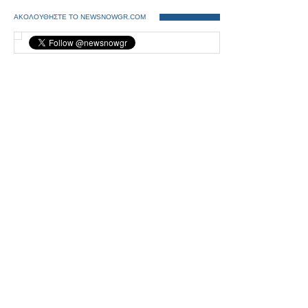
ΑΚΟΛΟΥΘΗΣΤΕ ΤΟ NEWSNOWGR.COM