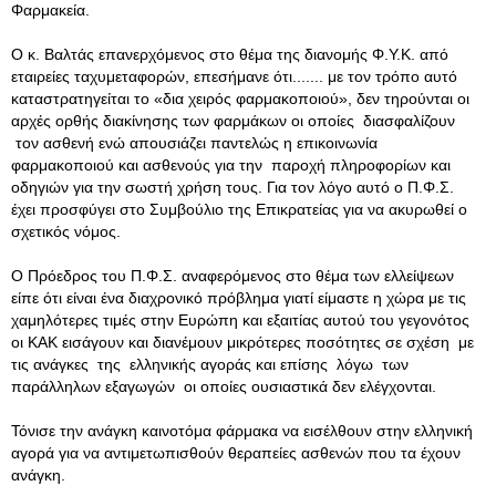
Φαρμακεία.
Ο κ. Βαλτάς επανερχόμενος στο θέμα της διανομής Φ.Υ.Κ. από
εταιρείες ταχυμεταφορών, επεσήμανε ότι......
. με τον τρόπο αυτό
καταστρατηγείται το «δια χειρός φαρμακοποιού», δεν τηρούνται οι
αρχές ορθής διακίνησης των φαρμάκων οι οποίες διασφαλίζουν
τον ασθενή ενώ απουσιάζει παντελώς η επικοινωνία
φαρμακοποιού και ασθενούς για την παροχή πληροφορίων και
οδηγιών για την σωστή χρήση τους. Για τον λόγο αυτό ο Π.Φ.Σ.
έχει προσφύγει στο Συμβούλιο της Επικρατείας για να ακυρωθεί ο
σχετικός νόμος.
Ο Πρόεδρος του Π.Φ.Σ. αναφερόμενος στο θέμα των ελλείψεων
είπε ότι είναι ένα διαχρονικό πρόβλημα γιατί είμαστε η χώρα με τις
χαμηλότερες τιμές στην Ευρώπη και εξαιτίας αυτού του γεγονότος
οι ΚΑΚ εισάγουν και διανέμουν μικρότερες ποσότητες σε σχέση με
τις ανάγκες της ελληνικής αγοράς και επίσης λόγω των
παράλληλων εξαγωγών οι οποίες ουσιαστικά δεν ελέγχονται.
Τόνισε την ανάγκη καινοτόμα φάρμακα να εισέλθουν στην ελληνική
αγορά για να αντιμετωπισθούν θεραπείες ασθενών που τα έχουν
ανάγκη.