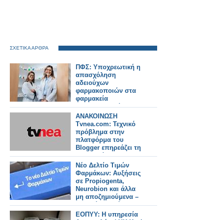
ΣΧΕΤΙΚΑ ΑΡΘΡΑ
ΠΦΣ: Υποχρεωτική η
απασχόληση
αδειούχων
φαρμακοποιών στα
φαρμακεία
πολυϊδιοκτησίας που
λειτουργούν με
ΑΝΑΚΟΙΝΩΣΗ
διευρυμένο ωράριο
Tvnea.com: Τεχνικό
πρόβλημα στην
πλατφόρμα του
Blogger επηρεάζει τη
λειτουργία της
ιστοσελίδας
Νέο Δελτίο Τιμών
Φαρμάκων: Αυξήσεις
σε Propiogenta,
Neurobion και άλλα
μη αποζημιούμενα –
Τι αλλάζει από
31/7/2026
ΕΟΠΥΥ: Η υπηρεσία