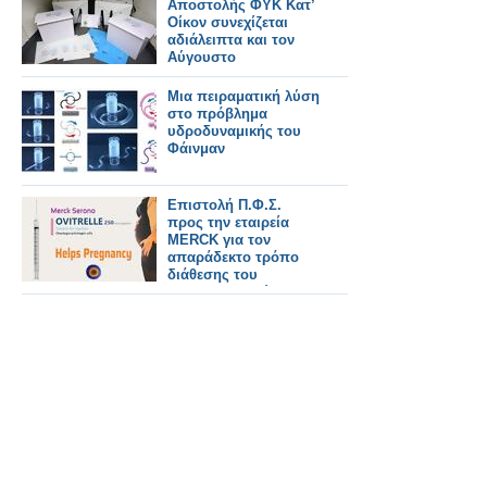
Αποστολής ΦΥΚ Κατ’
Οίκον συνεχίζεται
αδιάλειπτα και τον
Αύγουστο
Μια πειραματική λύση
στο πρόβλημα
υδροδυναμικής του
Φάινμαν
Επιστολή Π.Φ.Σ.
προς την εταιρεία
MERCK για τον
απαράδεκτο τρόπο
διάθεσης του
φαρμακευτικού
σκευάσματος Ovitrelle
στα ιδιωτικά
φαρμακεία