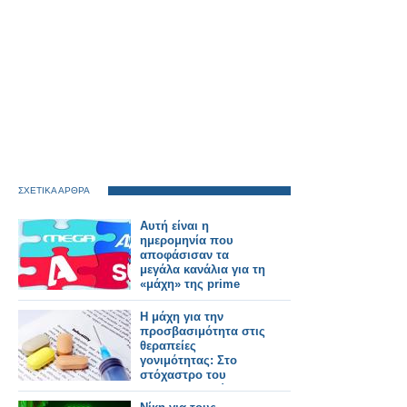
ΣΧΕΤΙΚΑ ΑΡΘΡΑ
Αυτή είναι η
ημερομηνία που
αποφάσισαν τα
μεγάλα κανάλια για τη
«μάχη» της prime
time
Η μάχη για την
προσβασιμότητα στις
θεραπείες
γονιμότητας: Στο
στόχαστρο του
φαρμακευτικού
κόσμου οι πρακτικές