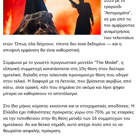
2025 με το
τραγούδι
"Αστερoμάτα",
σε μια από τις
πιο αμφίρροπες
αναμετρήσεις
των τελευταίων
ετών. Όπως όλα δείχνουν, τίποτα δεν είναι δεδομένο — και η
αποψινή εμφάνιση θα είναι καθοριστική.
Σύμφωνα με το γνωστό προγνωστικό μοντέλο "The Model", η
ελληνική συμμετοχή κατατάσσεται στη 10η θέση στον δεύτερο
ημιτελικό, δηλαδή στην τελευταία προνομιούχο θέση που οδηγεί
στον τελικό. Η διαφορά με τη Λετονία, που βρίσκεται ακριβώς από
κάτω, είναι οριακή, κάτι που σημαίνει ότι ακόμα και λίγοι ψήφοι
μπορεί να καθορίσουν το αποτέλεσμα.
Στο ίδιο μήκος κύματος κινούνται και οι στοιχηματικές αποδόσεις: Η
Ελλάδα έχει πιθανότητες πρόκρισης γύρω στο 75%, με τις εταιρείες
να την τοποθετούν στην 8η θέση μεταξύ των 16 συμμετοχών του
ημιτελικού. Αν και θετικό σημάδι, αυτό απέχει πολύ από το να
θεωρείται ασφαλής πρόκριση.