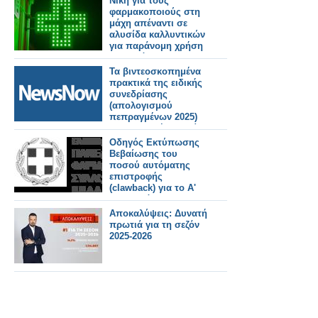
Νίκη για τους
της εταιρείας Merck
φαρμακοποιούς στη
μάχη απέναντι σε
αλυσίδα καλλυντικών
για παράνομη χρήση
του πράσινου
σταυρού
Τα βιντεοσκοπημένα
πρακτικά της ειδικής
συνεδρίασης
(απολογισμού
πεπραγμένων 2025)
της Κυριακή 5 Ιουλίου
2026.
Οδηγός Εκτύπωσης
Βεβαίωσης του
ποσού αυτόματης
επιστροφής
(clawback) για το Α'
και Β' εξάμηνο 2025
Αποκαλύψεις: Δυνατή
πρωτιά για τη σεζόν
2025-2026