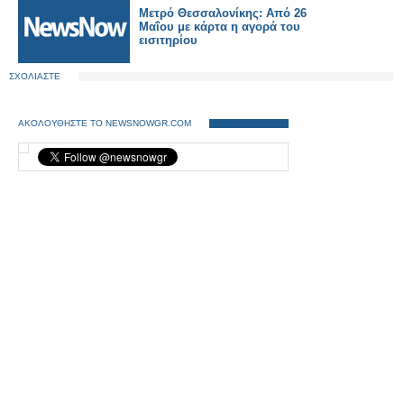
φαρμακεία μας – Διαφωνούμε
Μετρό Θεσσαλονίκης: Από 26
με τη διανομή φαρμάκων κατ΄
Μαΐου με κάρτα η αγορά του
οίκον»
εισιτηρίου
ΣΧΟΛΙΑΣΤΕ
ΑΚΟΛΟΥΘΗΣΤΕ ΤΟ NEWSNOWGR.COM