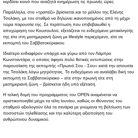
κερδίσει κοινό που αναζητά ενημέρωση τις πρωινές ώρες.
Παράλληλα, στο «τραπέζι» βρίσκεται και το μέλλον της Ελένης
Τσολάκη, με τον σταθμό να δηλώνει ικανοποιημένος από τη μέχρι
τώρα παρουσία της. Σε περίπτωση που επιβεβαιωθεί η
αποχώρηση του Κουσουλού, εξετάζεται το ενδεχόμενο μετακίνησής
της είτε στη μεσημεριανή ζώνη με lifestyle περιεχόμενο, είτε σε
εκπομπή του Σαββατοκύριακου.
Ιδιαίτερο ενδιαφέρον υπάρχει και γύρω από τον Λάμπρο
Κωνσταντάρα, ο οποίος άφησε πολύ θετικές εντυπώσεις στην
παρουσίαση της εκπομπής «Πρωινό Σου - Σου» κατά την απουσία
της Τσολάκη λόγω μητρότητας. Το ενδεχόμενο να αναλάβει δική του
εκπομπή το Σαββατοκύριακο – είτε στην πρωινή είτε στη
μεσημεριανή ζώνη – βρίσκεται ήδη υπό εξέταση.
Η τελική δομή του προγράμματος του OPEN αναμένεται να
οριστικοποιηθεί μέχρι τα τέλη Ιουνίου, καθώς οι ιθύνοντες του
σταθμού αξιολογούν όλα τα σενάρια με γνώμονα τη βελτίωση των
ποσοστών τηλεθέασης και την καλύτερη αξιοποίηση του
ανθρώπινου δυναμικού.