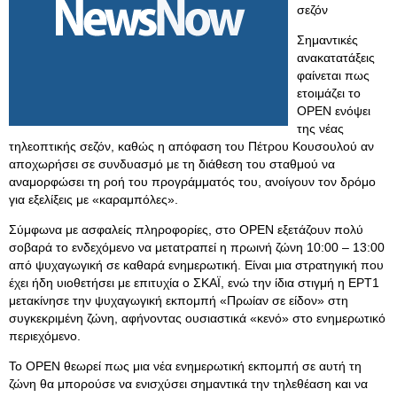
σεζόν
Σημαντικές
ανακατατάξεις
φαίνεται πως
ετοιμάζει το
OPEN ενόψει
της νέας
τηλεοπτικής σεζόν, καθώς η απόφαση του Πέτρου Κουσουλού αν
αποχωρήσει σε συνδυασμό με τη διάθεση του σταθμού να
αναμορφώσει τη ροή του προγράμματός του, ανοίγουν τον δρόμο
για εξελίξεις με «καραμπόλες».
Σύμφωνα με ασφαλείς πληροφορίες, στο OPEN εξετάζουν πολύ
σοβαρά το ενδεχόμενο να μετατραπεί η πρωινή ζώνη 10:00 – 13:00
από ψυχαγωγική σε καθαρά ενημερωτική. Είναι μια στρατηγική που
έχει ήδη υιοθετήσει με επιτυχία ο ΣΚΑΪ, ενώ την ίδια στιγμή η ΕΡΤ1
μετακίνησε την ψυχαγωγική εκπομπή «Πρωίαν σε είδον» στη
συγκεκριμένη ζώνη, αφήνοντας ουσιαστικά «κενό» στο ενημερωτικό
περιεχόμενο.
Το OPEN θεωρεί πως μια νέα ενημερωτική εκπομπή σε αυτή τη
ζώνη θα μπορούσε να ενισχύσει σημαντικά την τηλεθέαση και να