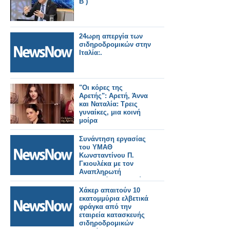
Β΄)
24ωρη απεργία των
σιδηροδρομικών στην
Ιταλία:.
"Οι κόρες της
Αρετής": Αρετή, Άννα
και Ναταλία: Τρεις
γυναίκες, μια κοινή
μοίρα
Συνάντηση εργασίας
του ΥΜΑΘ
Κωνσταντίνου Π.
Γκιουλέκα με τον
Αναπληρωτή
Υπουργό Υποδομών
και Μεταφορών
Χάκερ απαιτούν 10
Γιώργο Κώτσηρα.
εκατομμύρια ελβετικά
φράγκα από την
εταιρεία κατασκευής
σιδηροδρομικών