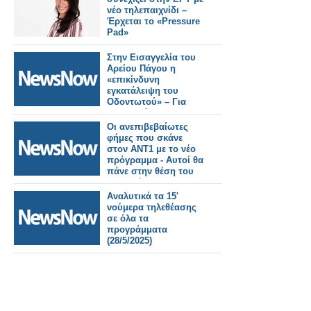
νέο τηλεπαιχνίδι –
Έρχεται το «Pressure
Pad»
Στην Εισαγγελία του
Αρείου Πάγου η
«επικίνδυνη
εγκατάλειψη του
Οδοντωτού» – Για
«παραλείψεις ΟΣΕ,
Hellenic Train,
Οι ανεπιβεβαίωτες
Υπουργείων»
φήμες που σκάνε
στον ΑΝΤ1 με το νέο
πρόγραμμα - Αυτοί θα
πάνε στην θέση του
Παπαδάκη;
Αναλυτικά τα 15'
νούμερα τηλεθέασης
σε όλα τα
προγράμματα
(28/5/2025)