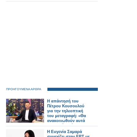
οχημάτων Stadler.
ΠΡΟΗΓΟΥΜΕΝΑ ΑΡΘΡΑ
Η απάντησή του
Πέτρου Κουσουλού
για την τηλεοπτική
του μεταγραφή: «Θα
ανακοινωθούν αυτά
που πρέπει όταν
τελειώσει η σεζόν»
Η Ευγενία Σαμαρά
συνεχίζει στην ΕΡΤ με