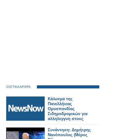
ΣΧΕΤΙΚΑ ΑΡΘΡΑ
Κάλεσμα της
Πανελλήνιας
Ομοσπονδίας
Σιδηροδρομικών για
αλληλεγγυη στους
πυρόπληκτους της
Δυτικής Αττικής.
Συνάντηση: Δημήτρης
Νανόπουλος (Μέρος