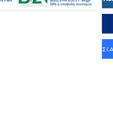
ure Pad»
(B2G) στον ΕΟΠΥΥ- Μέχρι
10/6 η υποβολή συνταγών
Μαΐου