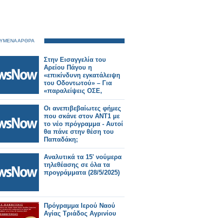
ΥΜΕΝΑ ΑΡΘΡΑ
Στην Εισαγγελία του
Αρείου Πάγου η
«επικίνδυνη εγκατάλειψη
του Οδοντωτού» – Για
«παραλείψεις ΟΣΕ,
Hellenic Train,
Υπουργείων»
Οι ανεπιβεβαίωτες φήμες
που σκάνε στον ΑΝΤ1 με
το νέο πρόγραμμα - Αυτοί
θα πάνε στην θέση του
Παπαδάκη;
Αναλυτικά τα 15' νούμερα
τηλεθέασης σε όλα τα
προγράμματα (28/5/2025)
Πρόγραμμα Ιερού Ναού
Αγίας Τριάδος Αγρινίου