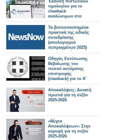
Έκδοση πιστωτικού
τιμολογίου για το
clawback
αναλώσιμων στο
eΔΑΠΥ (video)
Τα βιντεοσκοπημένα
πρακτικά της ειδικής
συνεδρίασης
(απολογισμού
πεπραγμένων 2025)
της Κυριακή 5 Ιουλίου
2026.
Οδηγός Εκτύπωσης
Βεβαίωσης του
ποσού αυτόματης
επιστροφής
(clawback) για το Α'
και Β' εξάμηνο 2025
Αποκαλύψεις: Δυνατή
πρωτιά για τη σεζόν
2025-2026
«Νύχτα
Αποκαλύψεων»: Στην
κορυφή για τη σεζόν
2025-2026