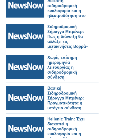
Διεκόπη
σιδηροδρομική
κυκλοφορία και η
ηλεκτροδότηση στο
τμήμα Οινόη –
Χαλκίδα, εξαιτίας
Σιδηροδρομική
πυρκαγιάς.
Σήραγγα Μπρένερ:
Πώς η διάνοιξη θα
αλλάξει τις
μετακινήσεις Βορρά–
Νότου.
Χωρίς επίσημη
ημερομηνία
λειτουργίας η
σιδηροδρομική
σύνδεση
Βουδαπέστης–
Βελιγραδίου.
Βασική
Σιδηροδρομική
Σήραγγα Μπρένερ:
Πραγματικότητα η
υπόγεια σύνδεση
Ιταλίας–Αυστρίας.
Hellenic Train: Έχει
διακοπεί η
σιδηροδρομική
κυκλοφορία και η