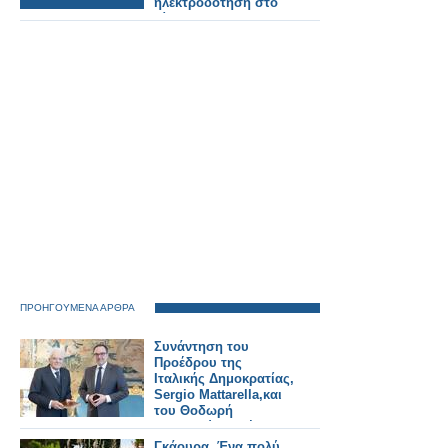
ηλεκτροδότηση στο
δίκτυο του
Προαστιακού
Σιδηροδρόμου
Αθηνών.
ΠΡΟΗΓΟΥΜΕΝΑ ΑΡΘΡΑ
Συνάντηση του
Προέδρου της
Ιταλικής Δημοκρατίας,
Sergio Mattarella,και
του Θοδωρή
Κυριακού, Προέδρου
του Ομίλου Antenna,
Γκάουρα. Ένα πολύ