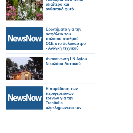
στη Ρώμη
ιδιαίτερο και
ανθεκτικό φυτό
Ερωτήματα για την
ασφάλεια του
παλαιού σταθμού
ΟΣΕ στο Ξυλόκαστρο
- Ανάγκη τεχνικού
ελέγχου στο
στέγαστρο.
Ανακοίνωση Ι Ν Αγίου
Νικολάου Αστακού
Η παράδοση των
περιφερειακών
τρένων για την
Trenitalia
ολοκληρώνεται τον
Μάιο.