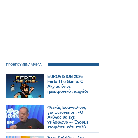
ΠΡΟΗΓΟΥΜΕΝΑ ΑΡΘΡΑ
EUROVISION 2026 -
Ferto The Game: Ο
Akylas έγινε
ηλεκτρονικό παιχνίδι
Φωκάς Ευαγγελινός
για Eurovision: «Ο
Ακύλας θα έχει
χειλόφωνο –«Έχουμε
ετοιμάσει κάτι πολύ
όμορφο – ο Ακύλας
είναι πανέτοιμος»