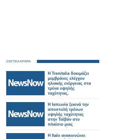
ΣΧΕΤΙΚΑ ΑΡΘΡΑ
Η Trenitalia δοκιμάζει
μεμβράνες ελέγχου
ηλιακής ενέργειας στα
τρένα υψηλής
ταχύτητας.
Η Ιαπωνία ξεκινά την
αποστολή τρένων
υψηλής ταχύτητας
στην Ταϊβάν στο
πλαίσιο μιας
σημαντικής
σιδηροδρομικής
Η Italo ανακοινώνει