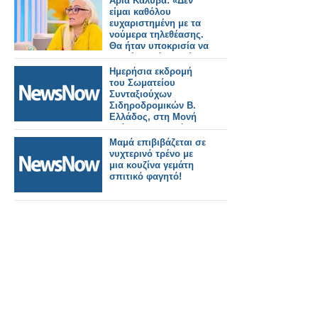
Άρια Καλύβα: «Δεν
είμαι καθόλου
ευχαριστημένη με τα
νούμερα τηλεθέασης.
Θα ήταν υποκρισία να
σου έλεγα ότι ανοίγω
σαμπάνιες»
Ημερήσια εκδρομή
του Σωματείου
Συνταξιούχων
Σιδηροδρομικών Β.
Ελλάδος, στη Μονή
Ιωάννου Προδρόμου
και στα Οχυρά
Μαμά επιβιβάζεται σε
Ρούπελ.
νυχτερινό τρένο με
μια κουζίνα γεμάτη
σπιτικό φαγητό!