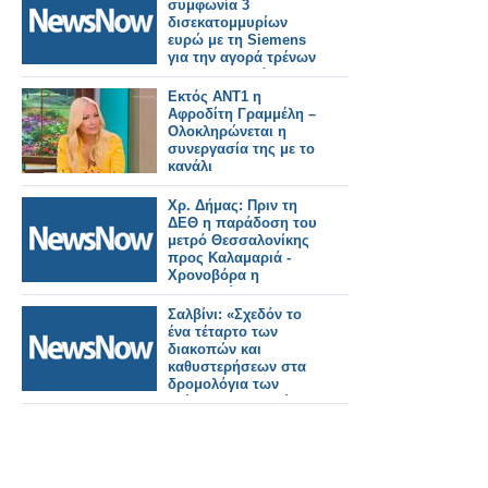
παραγγελίας.
συμφωνία 3
δισεκατομμυρίων
ευρώ με τη Siemens
για την αγορά τρένων
για τη Γερμανία.
Εκτός ΑΝΤ1 η
Αφροδίτη Γραμμέλη –
Ολοκληρώνεται η
συνεργασία της με το
κανάλι
Χρ. Δήμας: Πριν τη
ΔΕΘ η παράδοση του
μετρό Θεσσαλονίκης
προς Καλαμαριά -
Χρονοβόρα η
διαδικασία για τις
πιστοποιήσεις, αλλά
Σαλβίνι: «Σχεδόν το
απαραίτητη.
ένα τέταρτο των
διακοπών και
καθυστερήσεων στα
δρομολόγια των
τρένων προκαλούνται
από ζημιές ή
κακόβουλες
ενέργειες».