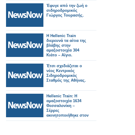
Έφυγε από την ζωή ο
σιδηροδρομικός
Γιώργος Τουρασής.
Η Hellenic Train
διερευνά τα αίτια της
βλάβης στην
αμαξοστοιχία 304
Κιάτο – Αίγιο.
Έτσι σχεδιάζεται ο
νέος Κεντρικός
Σιδηροδρομικός
Σταθμός της Αθήνας.
Hellenic Train: Η
αμαξοστοιχία 1634
Θεσσαλονίκη –
Σέρρες
ακινητοποιήθηκε στον
Σταθμό Μουριές,
λόγω τεχνικής
βλάβης.