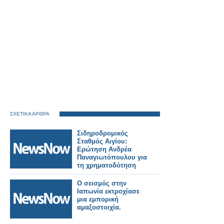
ΣΧΕΤΙΚΑ ΑΡΘΡΑ
Σιδηροδρομικός
Σταθμός Αιγίου:
Ερώτηση Ανδρέα
Παναγιωτόπουλου για
τη χρηματοδότηση
των
απαλλοτριώσεων.
Ο σεισμός στην
Ιαπωνία εκτροχίασε
μια εμπορική
αμαξοστοιχία.