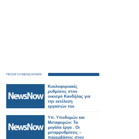
ΠΡΟΗΓΟΥΜΕΝΑ ΑΡΘΡΑ
Κυκλοφοριακές
ρυθμίσεις στον
οικισμό Κανδήλας για
την εκτέλεση
εργασιών του
βιολογικού
καθαρισμού της
Υπ. Υποδομών και
Αλυζίας.
Μεταφορών: Τα
μεγάλα έργα . Οι
μεταρρυθμίσεις –
παρεμβάσεις στον