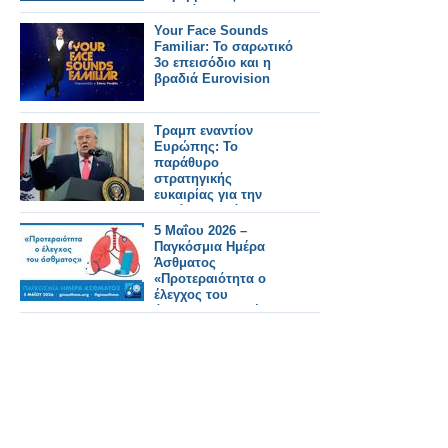
Σιδηρόδρομο.
Your Face Sounds
Familiar: Το σαρωτικό
3ο επεισόδιο και η
βραδιά Eurovision
Τραμπ εναντίον
Ευρώπης: Το
παράθυρο
στρατηγικής
ευκαιρίας για την
Ελλάδα – Ανάλυση
του Κωνσταντίνου
5 Μαΐου 2026 –
Μπαλωμένου
Παγκόσμια Ημέρα
Άσθματος
«Προτεραιότητα ο
έλεγχος του
άσθματος» το μήνυμα
της Ελληνικής
Πνευμονολογικής
Εταιρείας