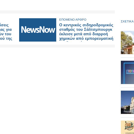
ΕΠΟΜΕΝΟ ΑΡΘΡΟ
ΣΧΕΤΙΚΑ
ίσεις
Ο κεντρικός σιδηροδρομικός
ας για
σταθμός του Σάλτσμπουργκ
ών του
έκλεισε μετά από διαρροή
ού της
χημικών από εμπορευματική
αμαξοστοιχία.