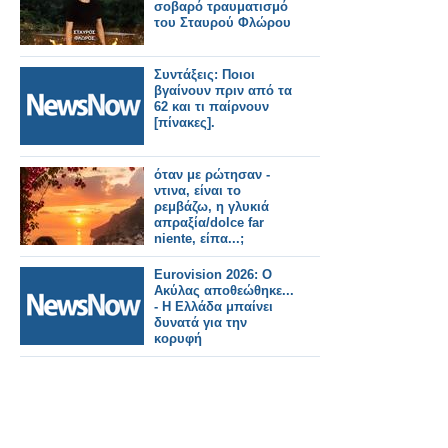
σοβαρό τραυματισμό
του Σταυρού Φλώρου
Συντάξεις: Ποιοι
βγαίνουν πριν από τα
62 και τι παίρνουν
[πίνακες].
όταν με ρώτησαν -
ντινα, είναι το
ρεμβάζω, η γλυκιά
απραξία/dolce far
niente, είπα...;
Eurovision 2026: Ο
Ακύλας αποθεώθηκε...
- Η Ελλάδα μπαίνει
δυνατά για την
κορυφή