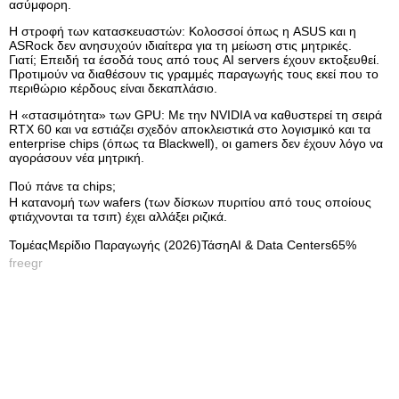
ασύμφορη.
Η στροφή των κατασκευαστών: Κολοσσοί όπως η ASUS και η
ASRock δεν ανησυχούν ιδιαίτερα για τη μείωση στις μητρικές.
Γιατί; Επειδή τα έσοδά τους από τους AI servers έχουν εκτοξευθεί.
Προτιμούν να διαθέσουν τις γραμμές παραγωγής τους εκεί που το
περιθώριο κέρδους είναι δεκαπλάσιο.
Η «στασιμότητα» των GPU: Με την NVIDIA να καθυστερεί τη σειρά
RTX 60 και να εστιάζει σχεδόν αποκλειστικά στο λογισμικό και τα
enterprise chips (όπως τα Blackwell), οι gamers δεν έχουν λόγο να
αγοράσουν νέα μητρική.
Πού πάνε τα chips;
Η κατανομή των wafers (των δίσκων πυριτίου από τους οποίους
φτιάχνονται τα τσιπ) έχει αλλάξει ριζικά.
ΤομέαςΜερίδιο Παραγωγής (2026)ΤάσηAI & Data Centers65%
freegr