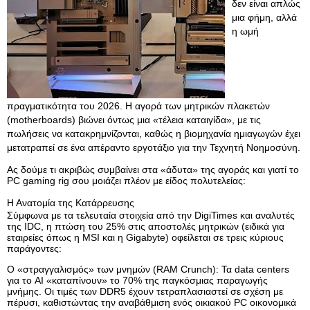
δεν είναι απλώς
μια φήμη, αλλά
η ωμή
πραγματικότητα του 2026. Η αγορά των μητρικών πλακετών
(motherboards) βιώνει όντως μια «τέλεια καταιγίδα», με τις
πωλήσεις να κατακρημνίζονται, καθώς η βιομηχανία ημιαγωγών έχει
μετατραπεί σε ένα απέραντο εργοτάξιο για την Τεχνητή Νοημοσύνη.
Ας δούμε τι ακριβώς συμβαίνει στα «άδυτα» της αγοράς και γιατί το
PC gaming rig σου μοιάζει πλέον με είδος πολυτελείας:
Η Ανατομία της Κατάρρευσης
Σύμφωνα με τα τελευταία στοιχεία από την DigiTimes και αναλυτές
της IDC, η πτώση του 25% στις αποστολές μητρικών (ειδικά για
εταιρείες όπως η MSI και η Gigabyte) οφείλεται σε τρεις κύριους
παράγοντες:
Ο «στραγγαλισμός» των μνημών (RAM Crunch): Τα data centers
για το AI «καταπίνουν» το 70% της παγκόσμιας παραγωγής
μνήμης. Οι τιμές των DDR5 έχουν τετραπλασιαστεί σε σχέση με
πέρυσι, καθιστώντας την αναβάθμιση ενός οικιακού PC οικονομικά