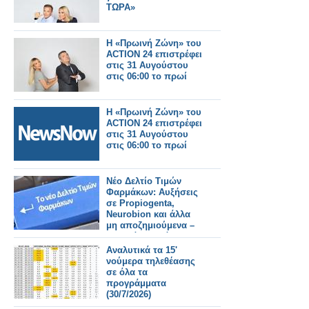
ΤΩΡΑ»
Η «Πρωινή Ζώνη» του
ACTION 24 επιστρέφει
στις 31 Αυγούστου
στις 06:00 το πρωί
Η «Πρωινή Ζώνη» του
ACTION 24 επιστρέφει
στις 31 Αυγούστου
στις 06:00 το πρωί
Νέο Δελτίο Τιμών
Φαρμάκων: Αυξήσεις
σε Propiogenta,
Neurobion και άλλα
μη αποζημιούμενα –
Τι αλλάζει από
31/7/2026
Αναλυτικά τα 15'
νούμερα τηλεθέασης
σε όλα τα
προγράμματα
(30/7/2026)