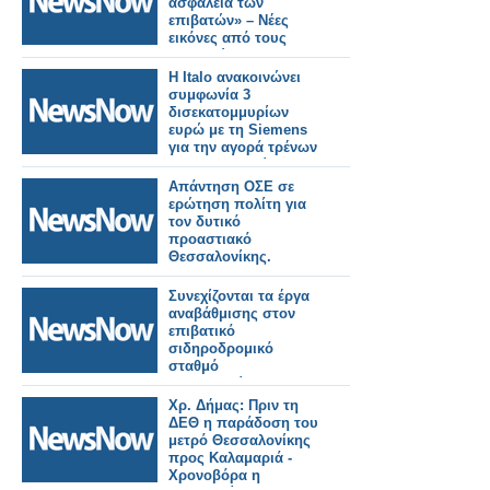
ασφάλεια των
επιβατών» – Νέες
εικόνες από τους
σταθμούς της
Καλαμαριάς.
Η Italo ανακοινώνει
συμφωνία 3
δισεκατομμυρίων
ευρώ με τη Siemens
για την αγορά τρένων
για τη Γερμανία.
Απάντηση ΟΣΕ σε
ερώτηση πολίτη για
τον δυτικό
προαστιακό
Θεσσαλονίκης.
Συνεχίζονται τα έργα
αναβάθμισης στον
επιβατικό
σιδηροδρομικό
σταθμό
Θεσσαλονίκης.
Χρ. Δήμας: Πριν τη
ΔΕΘ η παράδοση του
μετρό Θεσσαλονίκης
προς Καλαμαριά -
Χρονοβόρα η