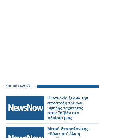
ΣΧΕΤΙΚΑ ΑΡΘΡΑ
Η Ιαπωνία ξεκινά την
αποστολή τρένων
υψηλής ταχύτητας
στην Ταϊβάν στο
πλαίσιο μιας
σημαντικής
σιδηροδρομικής
Μετρό Θεσσαλονίκης:
παραγγελίας.
«Πάνω απ' όλα η