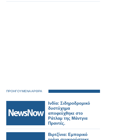
διαδικασία για τις
πιστοποιήσεις, αλλά
απαραίτητη.
ΠΡΟΗΓΟΥΜΕΝΑ ΑΡΘΡΑ
Ινδία: Σιδηροδρομικό
δυστύχημα
αποφεύχθηκε στο
Ράτλαμ της Μάντγια
Πραντές.
Βιρτζίνια: Εμπορικό
τρένο συγκρούστηκε