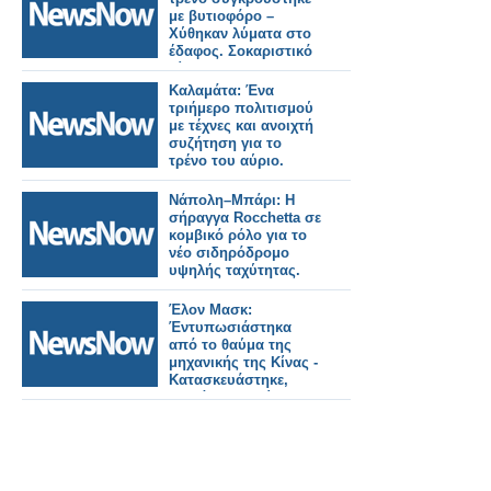
με βυτιοφόρο –
Χύθηκαν λύματα στο
έδαφος. Σοκαριστικό
βίντεο
Καλαμάτα: Ένα
τριήμερο πολιτισμού
με τέχνες και ανοιχτή
συζήτηση για το
τρένο του αύριο.
Νάπολη–Μπάρι: Η
σήραγγα Rocchetta σε
κομβικό ρόλο για το
νέο σιδηρόδρομο
υψηλής ταχύτητας.
Έλον Μασκ:
Έντυπωσιάστηκα
από το θαύμα της
μηχανικής της Κίνας -
Κατασκευάστηκε,
κοντά στο Πεκίνο, σε
2 χρόνια ο
μεγαλύτερος
σιδηροδρομικός
σταθμός του κόσμου.