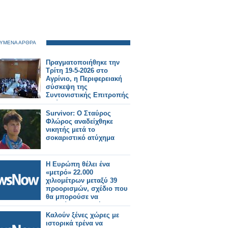
ΥΜΕΝΑ ΑΡΘΡΑ
Πραγματοποιήθηκε την
Τρίτη 19-5-2026 στο
Αγρίνιο, η Περιφερειακή
σύσκεψη της
Συντονιστικής Επιτροπής
Αγώνα (Σ.Ε.Α) των
συνταξιουχικων
Survivor: Ο Σταύρος
οργανώσεων στην
Φλώρος αναδείχθηκε
αίθουσα τού ΕΚΑ
νικητής μετά το
σοκαριστικό ατύχημα
Η Ευρώπη θέλει ένα
«μετρό» 22.000
χιλιομέτρων μεταξύ 39
προορισμών, σχέδιο που
θα μπορούσε να
εκτοπίσει τις πτήσεις.
Καλούν ξένες χώρες με
ιστορικά τρένα να