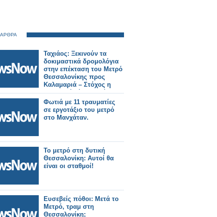
 ΑΡΘΡΑ
Ταχιάος: Ξεκινούν τα
δοκιμαστικά δρομολόγια
στην επέκταση του Μετρό
Θεσσαλονίκης προς
Καλαμαριά – Στόχος η
λειτουργία έως το τέλος
του μήνα.
Φωτιά με 11 τραυματίες
σε εργοτάξιο του μετρό
στο Μανχάταν.
Το μετρό στη δυτική
Θεσσαλονίκη: Αυτοί θα
είναι οι σταθμοί!
Ευσεβείς πόθοι: Μετά το
Μετρό, τραμ στη
Θεσσαλονίκη;