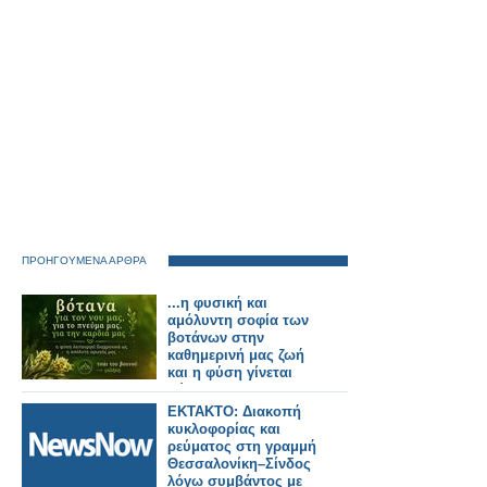
ΠΡΟΗΓΟΥΜΕΝΑ ΑΡΘΡΑ
...η φυσική και
αμόλυντη σοφία των
βοτάνων στην
καθημερινή μας ζωή
και η φύση γίνεται
σύμμαχος του νου και
της ψυχής μας!
ΕΚΤΑΚΤΟ: Διακοπή
κυκλοφορίας και
ρεύματος στη γραμμή
Θεσσαλονίκη–Σίνδος
λόγω συμβάντος με