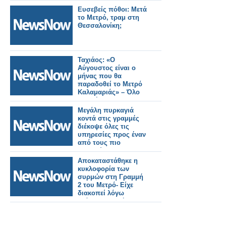
Ευσεβείς πόθοι: Μετά
το Μετρό, τραμ στη
Θεσσαλονίκη;
Ταχιάος: «Ο
Αύγουστος είναι ο
μήνας που θα
παραδοθεί το Μετρό
Καλαμαριάς» – Όλο
το σχέδιο για τις
επεκτάσεις στη
Μεγάλη πυρκαγιά
δυτική Θεσσαλονίκη.
κοντά στις γραμμές
διέκοψε όλες τις
υπηρεσίες προς έναν
από τους πιο
πολυσύχναστους
σιδηροδρομικούς
Αποκαταστάθηκε η
σταθμούς του
κυκλοφορία των
Λονδίνου.
συρμών στη Γραμμή
2 του Μετρό- Είχε
διακοπεί λόγω
ατόμου στη σήραγγα.