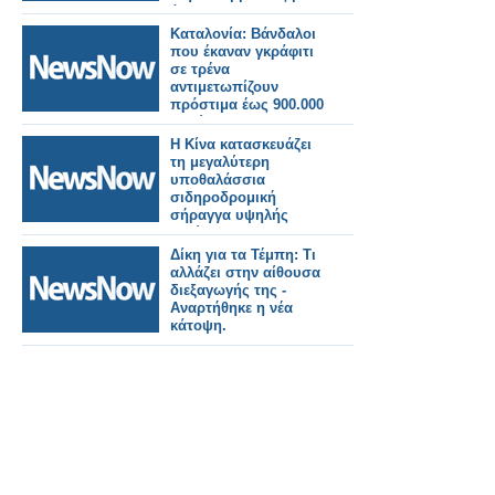
άτομο.
Καταλονία: Βάνδαλοι
που έκαναν γκράφιτι
σε τρένα
αντιμετωπίζουν
πρόστιμα έως 900.000
ευρώ!
Η Κίνα κατασκευάζει
τη μεγαλύτερη
υποθαλάσσια
σιδηροδρομική
σήραγγα υψηλής
ταχύτητας στον
κόσμο.
Δίκη για τα Τέμπη: Τι
αλλάζει στην αίθουσα
διεξαγωγής της -
Αναρτήθηκε η νέα
κάτοψη.