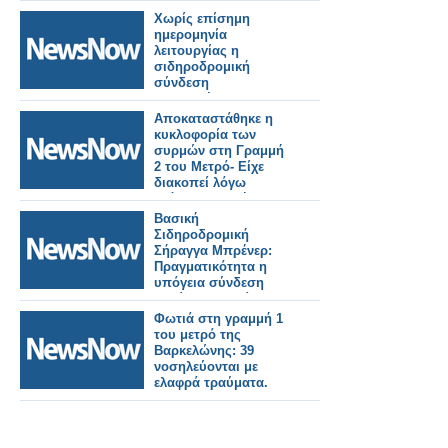
Χωρίς επίσημη
ημερομηνία
λειτουργίας η
σιδηροδρομική
σύνδεση
Βουδαπέστης–
Βελιγραδίου.
Αποκαταστάθηκε η
κυκλοφορία των
συρμών στη Γραμμή
2 του Μετρό- Είχε
διακοπεί λόγω
ατόμου στη σήραγγα.
Βασική
Σιδηροδρομική
Σήραγγα Μπρένερ:
Πραγματικότητα η
υπόγεια σύνδεση
Ιταλίας–Αυστρίας.
Φωτιά στη γραμμή 1
του μετρό της
Βαρκελώνης: 39
νοσηλεύονται με
ελαφρά τραύματα.