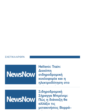
ΣΧΕΤΙΚΑ ΑΡΘΡΑ
Hellenic Train:
Διεκόπη
σιδηροδρομική
κυκλοφορία και η
ηλεκτροδότηση στο
τμήμα Οινόη –
Χαλκίδα, εξαιτίας
Σιδηροδρομική
πυρκαγιάς.
Σήραγγα Μπρένερ:
Πώς η διάνοιξη θα
αλλάξει τις
μετακινήσεις Βορρά–
Νότου.