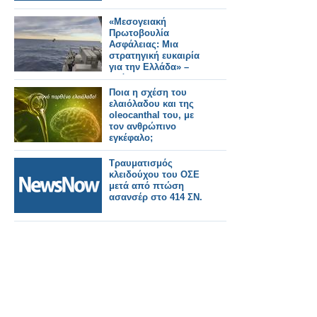
«Μεσογειακή
Πρωτοβουλία
Ασφάλειας: Μια
στρατηγική ευκαιρία
για την Ελλάδα» –
Ανάλυση του
Κωνσταντίνου
Ποια η σχέση του
Μπαλωμένου
ελαιόλαδου και της
oleocanthal του, με
τον ανθρώπινο
εγκέφαλο;
Τραυματισμός
κλειδούχου του ΟΣΕ
μετά από πτώση
ασανσέρ στο 414 ΣΝ.