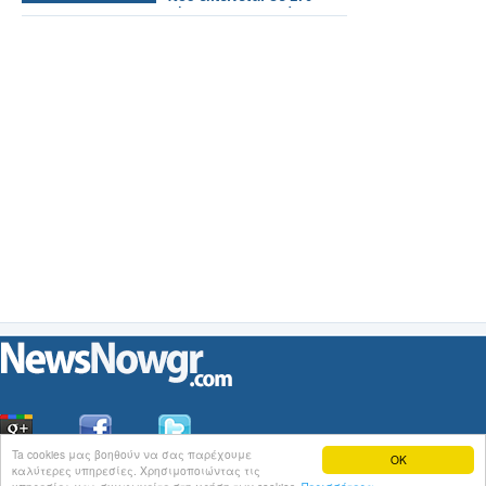
γήπεδα ποδοσφαίρου
στην Κίνα.
Ta cookies μας βοηθούν να σας παρέχουμε
OK
καλύτερες υπηρεσίες. Χρησιμοποιώντας τις
Οι
Ειδήσεις
του NewsNowgr.com στο
iNews