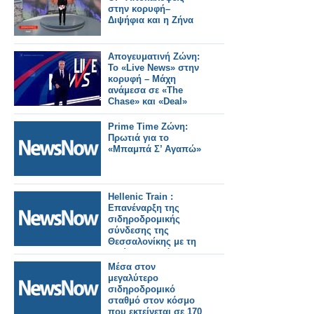
στην κορυφή–
Διψήφια και η Ζήνα
Απογευματινή Ζώνη:
Το «Live News» στην
κορυφή – Μάχη
ανάμεσα σε «The
Chase» και «Deal»
Prime Time Ζώνη:
Πρωτιά για το
«Μπαμπά Σ’ Αγαπώ»
Hellenic Train :
Επανέναρξη της
σιδηροδρομικής
σύνδεσης της
Θεσσαλονίκης με τη
Φλώρινα, από το
Σάββατο 30 Μαΐου
Μέσα στον
2026.
μεγαλύτερο
σιδηροδρομικό
σταθμό στον κόσμο
που εκτείνεται σε 170