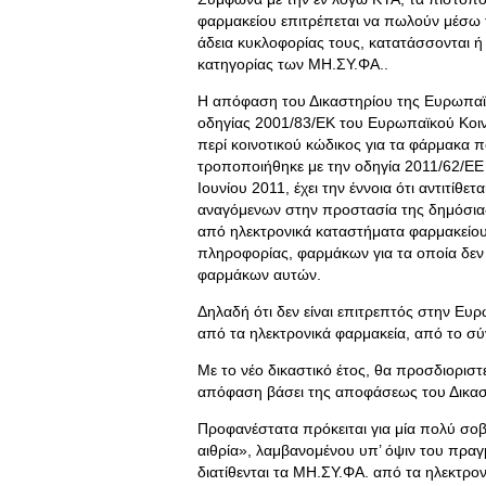
φαρμακείου επιτρέπεται να πωλούν μέσω 
άδεια κυκλοφορίας τους, κατατάσσονται ή
κατηγορίας των ΜΗ.ΣΥ.ΦΑ..
Η απόφαση του Δικαστηρίου της Ευρωπαϊκή
οδηγίας 2001/83/ΕΚ του Ευρωπαϊκού Κοιν
περί κοινοτικού κώδικος για τα φάρμακα 
τροποποιήθηκε με την οδηγία 2011/62/ΕΕ
Ιουνίου 2011, έχει την έννοια ότι αντιτίθε
αναγόμενων στην προστασία της δημόσιας
από ηλεκτρονικά καταστήματα φαρμακείου
πληροφορίας, φαρμάκων για τα οποία δεν 
φαρμάκων αυτών.
Δηλαδή ότι δεν είναι επιτρεπτός στην Ευ
από τα ηλεκτρονικά φαρμακεία, από το σ
Με το νέο δικαστικό έτος, θα προσδιοριστε
απόφαση βάσει της αποφάσεως του Δικα
Προφανέστατα πρόκειται για μία πολύ σοβ
αιθρία», λαμβανομένου υπ’ όψιν του πραγ
διατίθενται τα ΜΗ.ΣΥ.ΦΑ. από τα ηλεκτρο