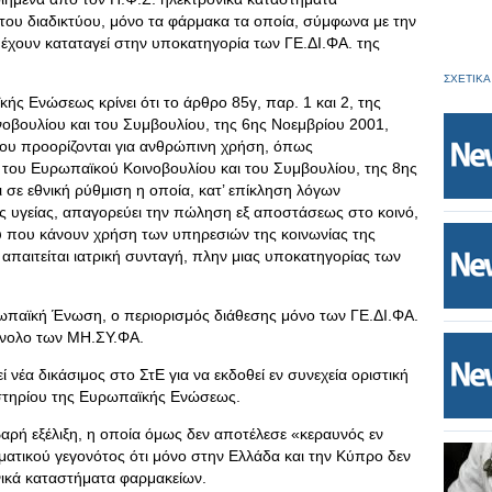
του διαδικτύου, μόνο τα φάρμακα τα οποία, σύμφωνα με την
 έχουν καταταγεί στην υποκατηγορία των ΓΕ.ΔΙ.ΦΑ. της
ΣΧΕΤΙΚΑ
ς Ενώσεως κρίνει ότι το άρθρο 85γ, παρ. 1 και 2, της
οβουλίου και του Συμβουλίου, της 6ης Νοεμβρίου 2001,
που προορίζονται για ανθρώπινη χρήση, όπως
 του Ευρωπαϊκού Κοινοβουλίου και του Συμβουλίου, της 8ης
ται σε εθνική ρύθμιση η οποία, κατ’ επίκληση λόγων
 υγείας, απαγορεύει την πώληση εξ αποστάσεως στο κοινό,
 που κάνουν χρήση των υπηρεσιών της κοινωνίας της
απαιτείται ιατρική συνταγή, πλην μιας υποκατηγορίας των
ρωπαϊκή Ένωση, ο περιορισμός διάθεσης μόνο των ΓΕ.ΔΙ.ΦΑ.
ύνολο των ΜΗ.ΣΥ.ΦΑ.
ί νέα δικάσιμος στο ΣτΕ για να εκδοθεί εν συνεχεία οριστική
στηρίου της Ευρωπαϊκής Ενώσεως.
αρή εξέλιξη, η οποία όμως δεν αποτέλεσε «κεραυνός εν
ματικού γεγονότος ότι μόνο στην Ελλάδα και την Κύπρο δεν
νικά καταστήματα φαρμακείων.