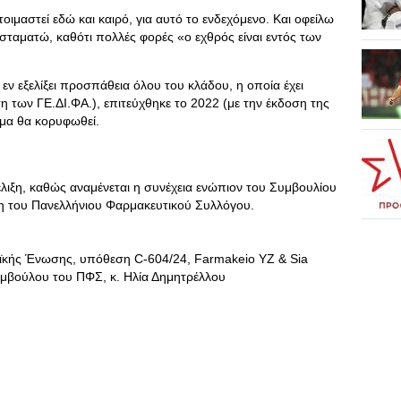
οιμαστεί εδώ και καιρό, για αυτό το ενδεχόμενο. Και οφείλω
σταματώ, καθότι πολλές φορές «ο εχθρός είναι εντός των
α εν εξελίξει προσπάθεια όλου του κλάδου, η οποία έχει
η των ΓΕ.ΔΙ.ΦΑ.), επιτεύχθηκε το 2022 (με την έκδοση της
ημα θα κορυφωθεί.
έλιξη, καθώς αναμένεται η συνέχεια ενώπιον του Συμβουλίου
ση του Πανελλήνιου Φαρμακευτικού Συλλόγου.
κής Ένωσης, υπόθεση C-604/24, Farmakeio YZ & Sia
μβούλου του ΠΦΣ, κ. Ηλία Δημητρέλλου