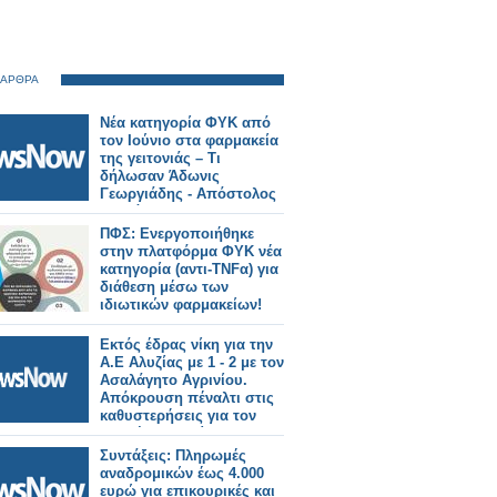
 ΑΡΘΡΑ
Νέα κατηγορία ΦΥΚ από
τον Ιούνιο στα φαρμακεία
της γειτονιάς – Τι
δήλωσαν Άδωνις
Γεωργιάδης - Απόστολος
Βαλτάς
ΠΦΣ: Ενεργοποιήθηκε
στην πλατφόρμα ΦΥΚ νέα
κατηγορία (αντι-TNFα) για
διάθεση μέσω των
ιδιωτικών φαρμακείων!
Εκτός έδρας νίκη για την
Α.Ε Αλυζίας με 1 - 2 με τον
Ασαλάγητο Αγρινίου.
Απόκρουση πέναλτι στις
καθυστερήσεις για τον
Ανδρέα Γιαννείο, που
έδωσε την άνοδο στη Β'
Συντάξεις: Πληρωμές
κατηγορία από σήμερα
αναδρομικών έως 4.000
(video και φωτογραφίες).
ευρώ για επικουρικές και