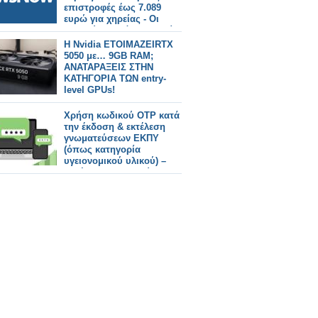
επιστροφές έως 7.089
ευρώ για χηρείας - Οι
δικαιούχοι ανά κατηγορία.
Η Nvidia ΕΤΟΙΜΑΖΕΙRTX
5050 με… 9GB RAM;
ΑΝΑΤΑΡΑΞΕΙΣ ΣΤΗΝ
ΚΑΤΗΓΟΡΙΑ ΤΩΝ entry-
level GPUs!
Χρήση κωδικού OTP κατά
την έκδοση & εκτέλεση
γνωματεύσεων ΕΚΠΥ
(όπως κατηγορία
υγειονομικού υλικού) –
Εκτέλεση γνωματεύσεων
αναπνευστικών
συσκευών με τη χρήση
μηνιαίου άυλου barcode