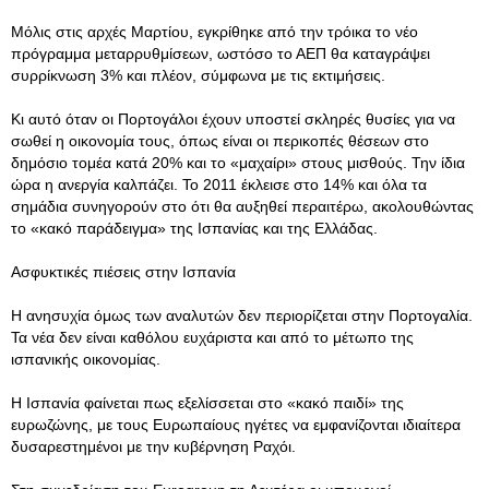
Μόλις στις αρχές Μαρτίου, εγκρίθηκε από την τρόικα το νέο
πρόγραμμα μεταρρυθμίσεων, ωστόσο το ΑΕΠ θα καταγράψει
συρρίκνωση 3% και πλέον, σύμφωνα με τις εκτιμήσεις.
Κι αυτό όταν οι Πορτογάλοι έχουν υποστεί σκληρές θυσίες για να
σωθεί η οικονομία τους, όπως είναι οι περικοπές θέσεων στο
δημόσιο τομέα κατά 20% και το «μαχαίρι» στους μισθούς. Την ίδια
ώρα η ανεργία καλπάζει. Το 2011 έκλεισε στο 14% και όλα τα
σημάδια συνηγορούν στο ότι θα αυξηθεί περαιτέρω, ακολουθώντας
το «κακό παράδειγμα» της Ισπανίας και της Ελλάδας.
Ασφυκτικές πιέσεις στην Ισπανία
Η ανησυχία όμως των αναλυτών δεν περιορίζεται στην Πορτογαλία.
Τα νέα δεν είναι καθόλου ευχάριστα και από το μέτωπο της
ισπανικής οικονομίας.
Η Ισπανία φαίνεται πως εξελίσσεται στο «κακό παιδί» της
ευρωζώνης, με τους Ευρωπαίους ηγέτες να εμφανίζονται ιδιαίτερα
δυσαρεστημένοι με την κυβέρνηση Ραχόι.