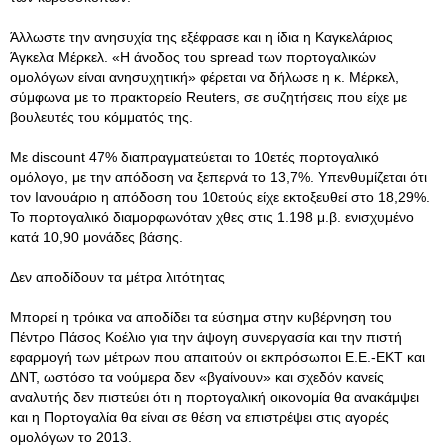
Άλλωστε την ανησυχία της εξέφρασε και η ίδια η Καγκελάριος
Άγκελα Μέρκελ. «Η άνοδος του spread των πορτογαλικών
ομολόγων είναι ανησυχητική» φέρεται να δήλωσε η κ. Μέρκελ,
σύμφωνα με το πρακτορείο Reuters, σε συζητήσεις που είχε με
βουλευτές του κόμματός της.
Με discount 47% διαπραγματεύεται το 10ετές πορτογαλικό
ομόλογο, με την απόδοση να ξεπερνά το 13,7%. Υπενθυμίζεται ότι
τον Ιανουάριο η απόδοση του 10ετούς είχε εκτοξευθεί στο 18,29%.
Το πορτογαλικό διαμορφωνόταν χθες στις 1.198 μ.β. ενισχυμένο
κατά 10,90 μονάδες βάσης.
Δεν αποδίδουν τα μέτρα λιτότητας
Μπορεί η τρόικα να αποδίδει τα εύσημα στην κυβέρνηση του
Πέντρο Πάσος Κοέλιο για την άψογη συνεργασία και την πιστή
εφαρμογή των μέτρων που απαιτούν οι εκπρόσωποι Ε.Ε.-ΕΚΤ και
ΔΝΤ, ωστόσο τα νούμερα δεν «βγαίνουν» και σχεδόν κανείς
αναλυτής δεν πιστεύει ότι η πορτογαλική οικονομία θα ανακάμψει
και η Πορτογαλία θα είναι σε θέση να επιστρέψει στις αγορές
ομολόγων το 2013.