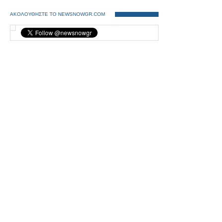
ΑΚΟΛΟΥΘΗΣΤΕ ΤΟ NEWSNOWGR.COM