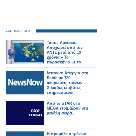
ΣΧΕΤΙΚΑ ΑΡΘΡΑ
Τάσος Αρνιακός:
Αποχωρεί από τον
ΑΝΤ1 μετά από 19
χρόνια – Το
παρασκήνιο με το
πάρτι που δεν πήγε
ποτέ
Ισπανία: Απεργία στη
Renfe με 320
ακυρώσεις τρένων –
Χιλιάδες επιβάτες
επηρεασμένοι.
Από το STAR στο
MEGA ετοιμάζουν νέα
μεγάλη σειρά...
Η προμήθεια τρένων