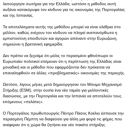
λειτούργησε σωτήρια για την Ελλάδα, ωστόσο η μέθοδος αυτή
αυξάνει κατακόρυφα τον κίνδυνο για τις οικονομίες της Πορτογαλίας
και της Ισπανίας.
Τα αποτελέσματα αυτής της μεθόδου μπορεί να είναι ολέθρια στο
μέλλον, καθώς ενέχουν τον κίνδυνο να πληγεί ανεπανόρθωτα η
εμπιστοσύνη επενδυτών και αγορών απέναντι στην Ευρωζώνη,
σημειώνει η βρετανική εφημερίδα.
Δεν πρέπει να ξεχνάμε ότι μόλις το περασμένο φθινόπωρο οι
Ευρωπαίοι πολιτικοί επέμεναν ότι η περίπτωση της Ελλάδας είναι
μοναδική και οι μέθοδοι που εφαρμόζονται δεν πρόκειται να
επαναληφθούν σε άλλες «προβληματικές» οικονομίες της περιοχής.
Ωστόσο, λίγους μήνες μετά δημιούργησαν τον Μόνιμο Μηχανισμό
Στήριξης (ESM), στην ουσία ένα νέο ταμείο για μελλοντικές
διασώσεις, με την Πορτογαλία και την Ισπανία να αποτελούν τους
επόμενους «πελάτες».
Ο Πορτογάλος πρωθυπουργός Πέντρο Πάσος Κοέλιο έσπευσε την
περασμένη Πέμπτη να διαψεύσει για άλλη μια φορά τις φήμες που
ανέφεραν ότι η χώρα θα ζητήσει και νέο πακέτο στήριξης.