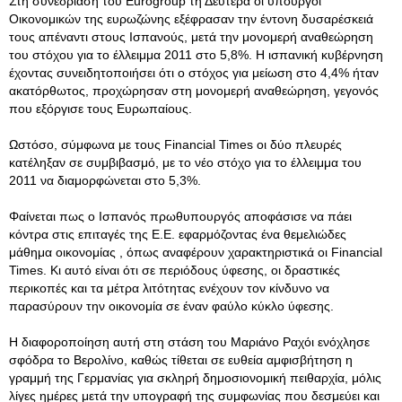
Στη συνεδρίαση του Eurogroup τη Δευτέρα οι υπουργοί
Οικονομικών της ευρωζώνης εξέφρασαν την έντονη δυσαρέσκειά
τους απέναντι στους Ισπανούς, μετά την μονομερή αναθεώρηση
του στόχου για το έλλειμμα 2011 στο 5,8%. Η ισπανική κυβέρνηση
έχοντας συνειδητοποιήσει ότι ο στόχος για μείωση στο 4,4% ήταν
ακατόρθωτος, προχώρησαν στη μονομερή αναθεώρηση, γεγονός
που εξόργισε τους Ευρωπαίους.
Ωστόσο, σύμφωνα με τους Financial Times οι δύο πλευρές
κατέληξαν σε συμβιβασμό, με το νέο στόχο για το έλλειμμα του
2011 να διαμορφώνεται στο 5,3%.
Φαίνεται πως ο Ισπανός πρωθυπουργός αποφάσισε να πάει
κόντρα στις επιταγές της Ε.Ε. εφαρμόζοντας ένα θεμελιώδες
μάθημα οικονομίας , όπως αναφέρουν χαρακτηριστικά οι Financial
Times. Κι αυτό είναι ότι σε περιόδους ύφεσης, οι δραστικές
περικοπές και τα μέτρα λιτότητας ενέχουν τον κίνδυνο να
παρασύρουν την οικονομία σε έναν φαύλο κύκλο ύφεσης.
Η διαφοροποίηση αυτή στη στάση του Μαριάνο Ραχόι ενόχλησε
σφόδρα το Βερολίνο, καθώς τίθεται σε ευθεία αμφισβήτηση η
γραμμή της Γερμανίας για σκληρή δημοσιονομική πειθαρχία, μόλις
λίγες ημέρες μετά την υπογραφή της συμφωνίας που δεσμεύει και