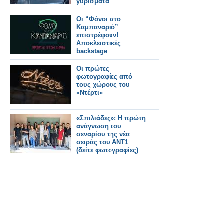
γυρίσματα
Οι “Φόνοι στο
Καμπαναριό”
επιστρέφουν!
Αποκλειστικές
backstage
φωτογραφίες από τα
γυρίσματα!
Οι πρώτες
φωτογραφίες από
τους χώρους του
«Ντέρτι»
«Σπιλιάδες»: Η πρώτη
ανάγνωση του
σεναρίου της νέα
σειράς του ΑΝΤ1
(δείτε φωτογραφίες)