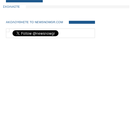
ΣΧΟΛΙΑΣΤΕ
ΑΚΟΛΟΥΘΗΣΤΕ ΤΟ NEWSNOWGR.COM