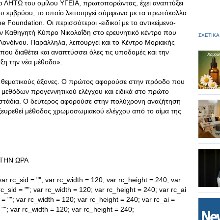
ο ΛΗΤΩ του ομίλου ΥΓΕΙΑ, πρωτοπορώντας, έχει αναπτύξει
υ εμβρύου, το οποίο λειτουργεί σύμφωνα με τα πρωτόκολλα
 Foundation. Oι περισσότεροι -ειδικοί με το αντικείμενο-
ον Καθηγητή Κύπρο Νικολαΐδη στο ερευνητικό κέντρο που
ΣΧΕΤΙΚΑ
 Λονδίνου. Παράλληλα, λειτουργεί και το Κέντρο Μοριακής
που διαθέτει και αναπτύσσει όλες τις υποδομές και την
ξη την νέα μέθοδο».
ο θεματικούς άξονες. Ο πρώτος αφορούσε στην πρόοδο που
ν μεθόδων προγεννητικού ελέγχου και ειδικά στο πρώτο
 στάδια. Ο δεύτερος αφορούσε στην πολύχρονη αναζήτηση
εξευρεθεί μέθοδος χρωμοσωμιακού ελέγχου από το αίμα της
ΤΗΝ ΩΡΑ
ar rc_sid = ""; var rc_width = 120; var rc_height = 240; var
c_sid = ""; var rc_width = 120; var rc_height = 240; var rc_ai
= ""; var rc_width = 120; var rc_height = 240; var rc_ai =
""; var rc_width = 120; var rc_height = 240;