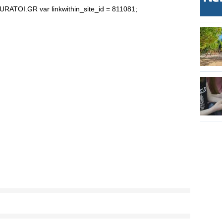
OI.GR var linkwithin_site_id = 811081;