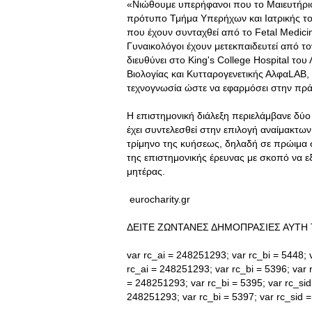
«Νιώθουμε υπερήφανοι που το Μαιευτήρι
πρότυπο Τμήμα Υπερήχων και Ιατρικής το
που έχουν συνταχθεί από το Fetal Medicine
Γυναικολόγοι έχουν μετεκπαιδευτεί από τ
διευθύνει στο King's College Hospital του
Βιολογίας και Κυτταρογενετικής ΑλφαLAB, 
τεχνογνωσία ώστε να εφαρμόσει στην πρά
Η επιστημονική διάλεξη περιελάμβανε δύ
έχει συντελεσθεί στην επιλογή αναίμακτω
τρίμηνο της κυήσεως, δηλαδή σε πρώιμα
της επιστημονικής έρευνας με σκοπό να 
μητέρας.
eurocharity.gr
ΔΕΙΤΕ ΖΩΝΤΑΝΕΣ ΔΗΜΟΠΡΑΣΙΕΣ ΑΥΤΗ 
var rc_ai = 248251293; var rc_bi = 5448; v
rc_ai = 248251293; var rc_bi = 5396; var r
= 248251293; var rc_bi = 5395; var rc_sid 
248251293; var rc_bi = 5397; var rc_sid = 