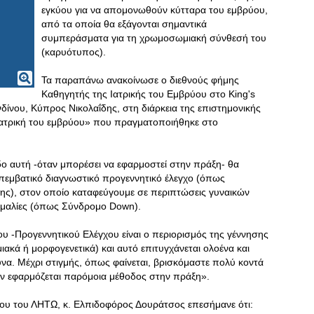
εγκύου για να απομονωθούν κύτταρα του εμβρύου,
από τα οποία θα εξάγονται σημαντικά
συμπεράσματα για τη χρωμοσωμιακή σύνθεσή του
(καρυότυπος).
Τα παραπάνω ανακοίνωσε ο διεθνούς φήμης
Καθηγητής της Ιατρικής του Εμβρύου στο King's
ονδίνου, Κύπρος Νικολαΐδης, στη διάρκεια της επιστημονικής
ν Ιατρική του εμβρύου» που πραγματοποιήθηκε στο
ο αυτή -όταν μπορέσει να εφαρμοστεί στην πράξη- θα
εμβατικό διαγνωστικό προγεννητικό έλεγχο (όπως
ης), στον οποίο καταφεύγουμε σε περιπτώσεις γυναικών
μαλίες (όπως Σύνδρομο Down).
ου -Προγεννητικού Ελέγχου είναι ο περιορισμός της γέννησης
κά ή μορφογενετικά) και αυτό επιτυγχάνεται ολοένα και
υνα. Μέχρι στιγμής, όπως φαίνεται, βρισκόμαστε πολύ κοντά
εν εφαρμόζεται παρόμοια μέθοδος στην πράξη».
ου του ΛΗΤΩ, κ. Ελπιδοφόρος Δουράτσος επεσήμανε ότι: