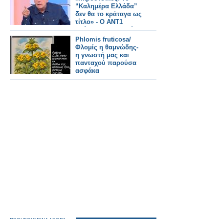
“Καλημέρα Ελλάδα”
δεν θα το κράταγα ως
τίτλο» - Ο ΑΝΤ1
τρώγεται με τα ρούχα
του...
Phlomis fruticosa/
Φλομίς η θαμνώδης-
η γνωστή μας και
πανταχού παρούσα
ασφάκα