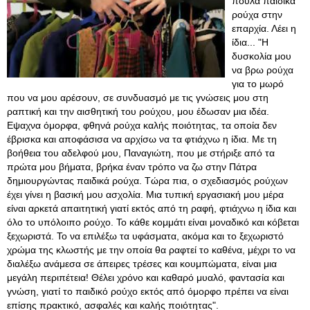
πουλά παιδικά
ρούχα στην
επαρχία. Λέει η
ίδια... "Η
δυσκολία μου
να βρω ρούχα
για το μωρό
που να μου αρέσουν, σε συνδυασμό με τις γνώσεις μου στη
ραπτική και την αισθητική του ρούχου, μου έδωσαν μια ιδέα.
Εψαχνα όμορφα, φθηνά ρούχα καλής ποιότητας, τα οποία δεν
έβρισκα και αποφάσισα να αρχίσω να τα φτιάχνω η ίδια. Με τη
βοήθεια του αδελφού μου, Παναγιώτη, που με στήριξε από τα
πρώτα μου βήματα, βρήκα έναν τρόπο να ζω στην Πάτρα
δημιουργώντας παιδικά ρούχα. Τώρα πια, ο σχεδιασμός ρούχων
έχει γίνει η βασική μου ασχολία. Μια τυπική εργασιακή μου μέρα
είναι αρκετά απαιτητική γιατί εκτός από τη ραφή, φτιάχνω η ίδια και
όλο το υπόλοιπο ρούχο. Το κάθε κομμάτι είναι μοναδικό και κόβεται
ξεχωριστά. Το να επιλέξω τα υφάσματα, ακόμα και το ξεχωριστό
χρώμα της κλωστής με την οποία θα ραφτεί το καθένα, μέχρι το να
διαλέξω ανάμεσα σε άπειρες τρέσες και κουμπώματα, είναι μια
μεγάλη περιπέτεια! Θέλει χρόνο και καθαρό μυαλό, φαντασία και
γνώση, γιατί το παιδικό ρούχο εκτός από όμορφο πρέπει να είναι
επίσης πρακτικό, ασφαλές και καλής ποιότητας".