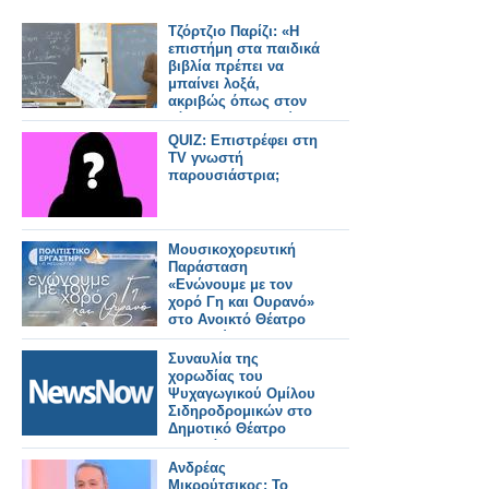
Τζόρτζιο Παρίζι: «Η
επιστήμη στα παιδικά
βιβλία πρέπει να
μπαίνει λοξά,
ακριβώς όπως στον
κόσμο των παιδιών»
QUIZ: Επιστρέφει στη
TV γνωστή
παρουσιάστρια;
Μουσικοχορευτική
Παράσταση
«Ενώνουμε με τον
χορό Γη και Ουρανό»
στο Ανοικτό Θέατρο
Λιμανιού
Συναυλία της
χορωδίας του
Ψυχαγωγικού Ομίλου
Σιδηροδρομικών στο
Δημοτικό Θέατρο
Πειραιά.
Ανδρέας
Μικρούτσικος: Το