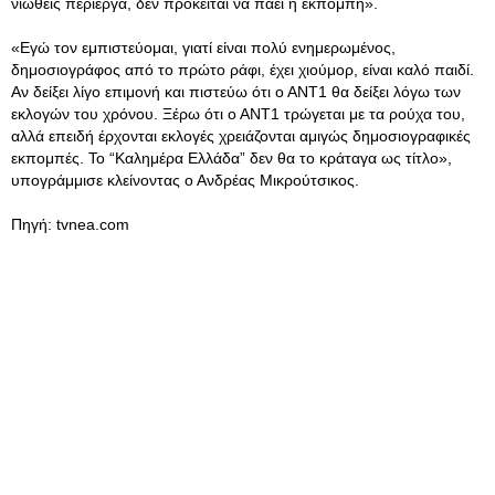
νιώθεις περίεργα, δεν πρόκειται να πάει η εκπομπή».
«Εγώ τον εμπιστεύομαι, γιατί είναι πολύ ενημερωμένος,
δημοσιογράφος από το πρώτο ράφι, έχει χιούμορ, είναι καλό παιδί.
Αν δείξει λίγο επιμονή και πιστεύω ότι ο ΑΝΤ1 θα δείξει λόγω των
εκλογών του χρόνου. Ξέρω ότι ο ΑΝΤ1 τρώγεται με τα ρούχα του,
αλλά επειδή έρχονται εκλογές χρειάζονται αμιγώς δημοσιογραφικές
εκπομπές. Το “Καλημέρα Ελλάδα” δεν θα το κράταγα ως τίτλο»,
υπογράμμισε κλείνοντας ο Ανδρέας Μικρούτσικος.
Πηγή: tvnea.com