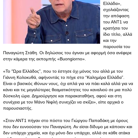
Ελλάδα»,
σχολιάζοντας
την απόφαση
του ΑΝΤ1 να
κρατήσει τον
ίδιο τίτλο, αλλά
και την
παρουσία του
Παναγιώτη Στάθη. Οι δηλώσεις του έγιναν με αφορμή όσα ανέφερε
στην κάμερα της εκπομπής «Buongiorno».
«Το “Ώρα Ελλάδος”, που το έστησε όχι μόνος του αλλά με τον
Γιάννη Κολοκυθά, αφήνοντάς το πήγε στο “Καλημέρα Ελλάδα”.
Είναι ο βασικός ιθύνων νους, όχι απλά για να πάει καλά αλλά για να
κάνει και τις μεγαλύτερες θεαματικότητες του καναλιού σε μια πολύ
δύσκολη ώρα. Δημιούργησε και παρακαταθήκη, αφού και στη
συνέχεια με τον Μάνο Νιφλή συνεχίζει να σκίζει», είπε αρχικά ο
παρουσιαστής.
«Στον ΑΝΤ1 πήγαν στο πόστο του Γιώργου Παπαδάκη με όρους
που δεν ευνοούσαν τον Παναγιώτη. Αν είσαι δίδυμο με κάποιον και
δεν υπάρχει χημεία, και όχι μόνο δεν υπάρχει, αλλά σε κάθε ατάκα