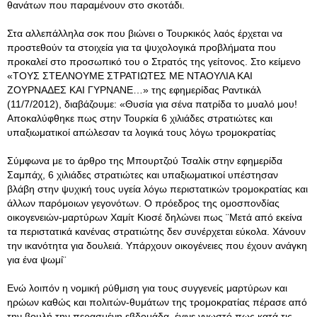
θανάτων που παραμένουν στο σκοτάδι.
Στα αλλεπάλληλα σοκ που βιώνει ο Τουρκικός λαός έρχεται να
προστεθούν τα στοιχεία για τα ψυχολογικά προβλήματα που
προκαλεί στο προσωπικό του ο Στρατός της γείτονος. Στο κείμενο
«ΤΟΥΣ ΣΤΕΛΝΟΥΜΕ ΣΤΡΑΤΙΩΤΕΣ ΜΕ ΝΤΑΟΥΛΙΑ ΚΑΙ
ΖΟΥΡΝΑΔΕΣ ΚΑΙ ΓΥΡΝΑΝΕ…» της εφημερίδας Ραντικάλ
(11/7/2012), διαβάζουμε: «Θυσία για σένα πατρίδα το μυαλό μου!
Αποκαλύφθηκε πως στην Τουρκία 6 χιλιάδες στρατιώτες και
υπαξιωματικοί απώλεσαν τα λογικά τους λόγω τρομοκρατίας
Σύμφωνα με το άρθρο της Μπουρτζού Τσαλίκ στην εφημερίδα
Σαμπάχ, 6 χιλιάδες στρατιώτες και υπαξιωματικοί υπέστησαν
βλάβη στην ψυχική τους υγεία λόγω περιστατικών τρομοκρατίας και
άλλων παρόμοιων γεγονότων. Ο πρόεδρος της ομοσπονδίας
οικογενειών-μαρτύρων Χαμίτ Κιοσέ δηλώνει πως ¨Μετά από εκείνα
τα περιστατικά κανένας στρατιώτης δεν συνέρχεται εύκολα. Χάνουν
την ικανότητα για δουλειά. Υπάρχουν οικογένειες που έχουν ανάγκη
για ένα ψωμί¨
Ενώ λοιπόν η νομική ρύθμιση για τους συγγενείς μαρτύρων και
ηρώων καθώς και πολιτών-θυμάτων της τρομοκρατίας πέρασε από
την βουλή την περασμένη εβδομάδα, έγινε γνωστό πως κατά τις