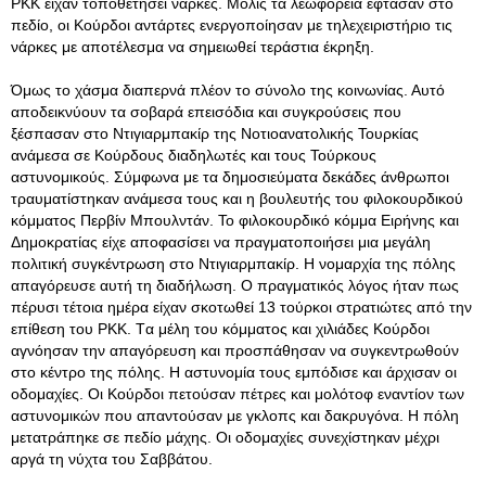
PKK είχαν τοποθετήσει νάρκες. Μόλις τα λεωφορεία έφτασαν στο
πεδίο, οι Κούρδοι αντάρτες ενεργοποίησαν με τηλεχειριστήριο τις
νάρκες με αποτέλεσμα να σημειωθεί τεράστια έκρηξη.
Όμως το χάσμα διαπερνά πλέον το σύνολο της κοινωνίας. Αυτό
αποδεικνύουν τα σοβαρά επεισόδια και συγκρούσεις που
ξέσπασαν στο Ντιγιαρμπακίρ της Νοτιοανατολικής Τουρκίας
ανάμεσα σε Κούρδους διαδηλωτές και τους Τούρκους
αστυνομικούς. Σύμφωνα με τα δημοσιεύματα δεκάδες άνθρωποι
τραυματίστηκαν ανάμεσα τους και η βουλευτής του φιλοκουρδικού
κόμματος Περβίν Μπουλντάν. Το φιλοκουρδικό κόμμα Ειρήνης και
Δημοκρατίας είχε αποφασίσει να πραγματοποιήσει μια μεγάλη
πολιτική συγκέντρωση στο Ντιγιαρμπακίρ. Η νομαρχία της πόλης
απαγόρευσε αυτή τη διαδήλωση. Ο πραγματικός λόγος ήταν πως
πέρυσι τέτοια ημέρα είχαν σκοτωθεί 13 τούρκοι στρατιώτες από την
επίθεση του PKK. Tα μέλη του κόμματος και χιλιάδες Κούρδοι
αγνόησαν την απαγόρευση και προσπάθησαν να συγκεντρωθούν
στο κέντρο της πόλης. Η αστυνομία τους εμπόδισε και άρχισαν οι
οδομαχίες. Οι Κούρδοι πετούσαν πέτρες και μολότοφ εναντίον των
αστυνομικών που απαντούσαν με γκλοπς και δακρυγόνα. Η πόλη
μετατράπηκε σε πεδίο μάχης. Οι οδομαχίες συνεχίστηκαν μέχρι
αργά τη νύχτα του Σαββάτου.