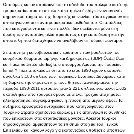
Όσο όμως και αν αποδεικνύεται το αδιέξοδο του πολέμου κατά της
τρομοκρατίας που το αστικό κατεστημένο διεξάγει εναντίον ενός
σημαντικού τμήματος της Τουρκικής κοινωνίας, τόσο αγριεύουν και
αποκτηνώνονται οι αντιτρομοκρατικοί μέθοδοι του. Οι απώλειες
που καταγράφονται και είναι πολλές, δεν οφείλονται μόνο στη
δράση των ανταρτών, αλλά πρωτίστως στην εκπαίδευση και την
αποστολή που διατάχθηκαν να αναλάβουν οι Τούρκοι φαντάροι.
Σε απάντηση κοινοβουλευτικής ερώτησης των βουλευτών του
κουρδικού Κόμματος Ειρήνης και Δημοκρατίας (BDP) Özdal Üçer
και Hüsamettin Zenderlioğlu, ο υπουργός Άμυνας της Τουρκίας
İsmet Yılmaz αποκάλυψε ότι από το έτος 1990 έχουν σκοτωθεί
συνολικά 3.183 οπλίτες των Τουρκικών Ενόπλων Δυνάμεων κατά
τη διάρκεια της στρατιωτικής τους θητείας. Συγκεκριμένα, την
περίοδο 1990-2011 αυτοκτόνησαν 2.221 οπλίτες ενώ άλλοι 1.602
σκοτώθηκαν από τραυματισμούς με όπλα, τροχαία ατυχήματα,
ηλεκτροπληξία, δάγκωμα φιδιών ή πτώση από μεγάλο ύψος. Τα
αυξημένα κρούσματα αυτοχειρίας που καταγράφονται στον
Τουρκικό Στρατό σχετίζονται κυρίως με τις απάνθρωπες συνθήκες
που επικρατούν στις στρατιωτικές μονάδες. Αρκετοί Τούρκοι
δημοσιογράφοι αμφισβητούν τα επίσημα στοιχεία του Γενικού
Επιτελείου και κάνουν λόγο για εκατοντάδες υποθέσεις ύποπτων