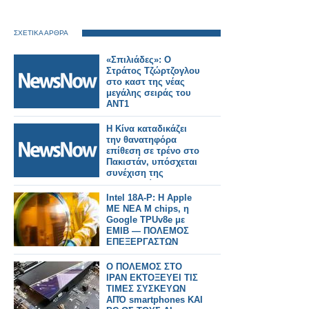
ΣΧΕΤΙΚΑ ΑΡΘΡΑ
«Σπιλιάδες»: Ο
Στράτος Τζώρτζογλου
στο καστ της νέας
μεγάλης σειράς του
ΑΝΤ1
Η Κίνα καταδικάζει
την θανατηφόρα
επίθεση σε τρένο στο
Πακιστάν, υπόσχεται
συνέχιση της
συνεργασίας της στην
καταπολέμηση της
Intel 18A-P: Η Apple
τρομοκρατίας.
ΜΕ ΝΕΑ M chips, η
Google TPUv8e με
EMIB — ΠΟΛΕΜΟΣ
ΕΠΕΞΕΡΓΑΣΤΩΝ
ΣΤΗΝ ΑΓΟΡΑ
Ο ΠΟΛΕΜΟΣ ΣΤΟ
ΙΡΑΝ ΕΚΤΟΞΕΥΕΙ ΤΙΣ
ΤΙΜΕΣ ΣΥΣΚΕΥΩΝ
ΑΠΌ smartphones ΚΑΙ