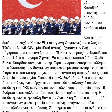
χάσμα με την
Κουρδική
μειονότητα και
βυθίζει το
σύνολο του
λαού στο αίμα.
Δύο ακόμη
έφεδροι, ο λοχίας Χασάν Εζί (καταγωγή Οσμανιγιε) και ο λοχίας
Τζεβντέτ Ντενίζ Οζντεμίρ (Γκαζιάντεπ), έχασαν την ζωή τους σε
σύγκρουση με τους αντάρτες του ΠΚΚ στην περιοχή Ιντζεμπέλ του
όρους Κάτο στον νομό Σιρνάκ. Επίσης, ένας κορουτζού, ο Ομέρ
Σαλίκ, Κούρδος συνεργάτης της Στρατοχωροφυλακής σκοτώθηκε
σε σύγκρουση των δυνάμεων ασφαλείας με τους αντάρτες, κατά τη
διάρκεια στρατιωτικής επιχείρησης σε αγροτική περιοχή του χωριού
Ακαρτζά της επαρχίας Σαρισεκί της Αλεξανδρέτας. Στα παραπάνω
δραματικά γεγονότα έρχεται να προστεθεί η καλοσχεδιασμένη
επίθεση του PKK εναντίον αστυνομικών όπου τραυματίστηκαν 15
άνθρωποι και πολλοί απ’ αυτούς είναι σε κρίσιμή κατάσταση. Η
επίθεση έγινε στην πόλη Βαν στην Ανατολική Τουρκία όπου ομάδα
αστυνομικών με λεωφορεία και αυτοκίνητα πήγαν σε πεδίο
σκοποβολής για εκπαίδευση. Στο σημείο αυτό όμως οι άνδρες του