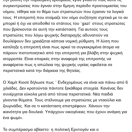
συγκεντρώσεις που έγιναν στην 6μηνη περίοδο προετοιμασίας του
νόμου, τέθηκε και το θέμα των στρατιωτών που έχασαν τα λογικά
τους. Η επιτροπή που ετοίμαζε τον νόμο συζήτησε σχετικά με το αν
μπορεί ή όχι να αποδοθεί το στάτους του ¨gazi¨ στους στρατιώτες
που βρίσκονται σε αυτή την κατάσταση. Για αυτούς τους
στρατιώτες που λόγω ψυχικής διαταραχής αδυνατούν να
δουλέψουν δεν χρειάζεται κάποια νομική ρύθμιση. Η λύση που
κατέληξε η επιτροπή είναι πως αρκεί τα συγκεκριμένα άτομα να
πάρουν πιστοποιητικό από την επιτροπή για βλάβη στην ψυχική
ισορροπία. Είναι επαρκές στην αναφορά της επιτροπής να
αναφέρεται πως η απώλεια της ψυχικής υγείας οφείλεται σε
περιστατικά κατά την διάρκεια της θητείας.
Ο Χαμίτ Κιοσέ δήλωσε πως ¨ Ενδεχομένως να είναι και πάνω από 6
χιλιάδες. Δεν κρατούνται πάντοτε ξεκάθαρα στοιχεία. Κανένας δεν
συνέρχεται εύκολα μετά από τέτοια περιστατικά. Νέα παιδιά
γίνονται θύματα. Τους στέλνουμε για στρατιώτες με νταούλια και
ζουρνάδες. Και σε τι κατάσταση επιστρέφουν. Χάνουν την
ικανότητα για δουλειά. Υπάρχουν οικογένειες που έχουν ανάγκη για
ένα ψωμί».
Το συμπέρασμα αβίαστο: η πολιτική Ερντογάν και ο