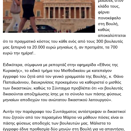
μειώσεις στον
κλάδο τους,
φέρνει
πονοκέφαλο
στη Βουλή,
καθώς
αποκαλύπτεται
ότι το πραγματικό κόστος του κάθε ενός από τους 300 βουλευτές
μας ξεπερνά τα 20.000 ευρώ μηνιαίως ή, αν προτιμάτε, τα 700
ευρώ την ημέρα!..
Ειδικότερα, σύμφωνα με ρεπορτάζ στην εφημερίδα «Εθνος της
Κυριακής», το ειδικό τμήμα του Μισθοδικείου με κατεπείγον
έγγραφό του ζητά από τον γενικό γραμματέα της Βουλής, κ. Θάνο
Παπαϊωάννου, διευκρινίσεις προκειμένου να καθοριστεί ο μισθός
των δικαστικών, καθώς το Σύνταγμα προβλέπει ότι «οι βουλευτές
δικαιούνται αποζημίωσης ίσης με το σύνολο των πάσης φύσεως
μηνιαίων αποδοχών του ανώτατου δικαστικού λειτουργού».
Αυτήν την παράγραφο του Συντάγματος αντέστρεψαν οι δικαστικοί
που ζητούν από τον περασμένο Μάρτιο να μάθουν πόσες είναι οι
πάσης φύσεως αποδοχές των βουλευτών μας. Μάλιστα το
έγγραφο έδινε προθεσμία δύο μηνών στη Βουλή για να απαντήσει,