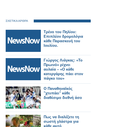
ΣΧΕΤΙΚΑ ΑΡΘΡΑ
Τρένο του Πηλίου:
Επιπλέον δρομολόγια
κάθε Παρασκευή του
Ιουλίου.
Γιώργος Λιάγκας: «Το
Πρωινό» ρίχνει
αυλαία – «Ο κάθε
κατεργάρης πάει στον
πάγκο του»
Ο Παναθηναϊκός
"χτυπάει" κάθε
διαθέσιμο διεθνή άσο
Πως να διαλέξετε τη
σωστή γλάστρα για
κάθε φυτό