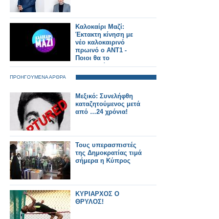
Καλοκαίρι Μαζί:
Έκτακτη κίνηση με
νέο καλοκαιρινό
πρωινό ο ΑΝΤ1 -
Ποιοι θα το
παρουσιάζουν και τι
ώρα θα παίζει;
ΠΡΟΗΓΟΥΜΕΝΑ ΑΡΘΡΑ
Μεξικό: Συνελήφθη
καταζητούμενος μετά
από …24 χρόνια!
Τους υπερασπιστές
της Δημοκρατίας τιμά
σήμερα η Κύπρος
ΚΥΡΙΑΡΧΟΣ Ο
ΘΡΥΛΟΣ!