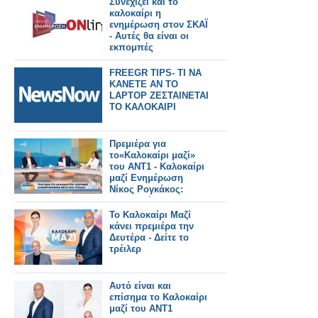
Συνεχίζει και το
καλοκαίρι η
ενημέρωση στον ΣΚΑΪ
- Αυτές θα είναι οι
εκπομπές
FREEGR TIPS- ΤΙ ΝΑ
ΚΑΝΕΤΕ ΑΝ ΤΟ
LAPTOP ΖΕΣΤΑΙΝΕΤΑΙ
ΤΟ ΚΑΛΟΚΑΙΡΙ
Πρεμιέρα για
το«Καλοκαίρι μαζί»
του ΑΝΤ1 - Καλοκαίρι
μαζί Ενημέρωση
Νίκος Ρογκάκος:
«Επιλογή του
σταθμού είναι να
Το Καλοκαίρι Μαζί
προχωρήσει την
κάνει πρεμιέρα την
ενημέρωση»
Δευτέρα - Δείτε το
τρέιλερ
Αυτό είναι και
επίσημα το Καλοκαίρι
μαζί του ΑΝΤ1