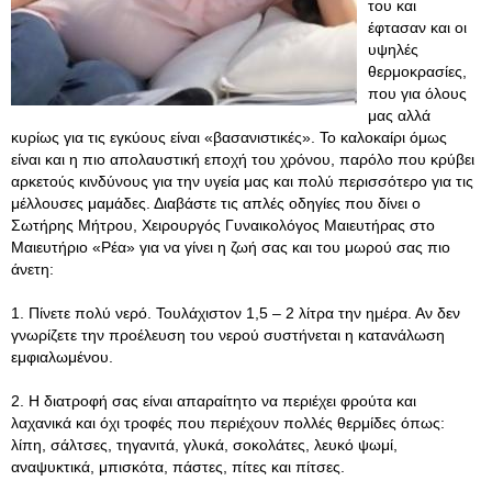
του και
έφτασαν και οι
υψηλές
θερμοκρασίες,
που για όλους
μας αλλά
κυρίως για τις εγκύους είναι «βασανιστικές». Το καλοκαίρι όμως
είναι και η πιο απολαυστική εποχή του χρόνου, παρόλο που κρύβει
αρκετούς κινδύνους για την υγεία μας και πολύ περισσότερο για τις
μέλλουσες μαμάδες. Διαβάστε τις απλές οδηγίες που δίνει ο
Σωτήρης Μήτρου, Χειρουργός Γυναικολόγος Μαιευτήρας στο
Μαιευτήριο «Ρέα» για να γίνει η ζωή σας και του μωρού σας πιο
άνετη:
1. Πίνετε πολύ νερό. Τουλάχιστον 1,5 – 2 λίτρα την ημέρα. Αν δεν
γνωρίζετε την προέλευση του νερού συστήνεται η κατανάλωση
εμφιαλωμένου.
2. Η διατροφή σας είναι απαραίτητο να περιέχει φρούτα και
λαχανικά και όχι τροφές που περιέχουν πολλές θερμίδες όπως:
λίπη, σάλτσες, τηγανιτά, γλυκά, σοκολάτες, λευκό ψωμί,
αναψυκτικά, μπισκότα, πάστες, πίτες και πίτσες.