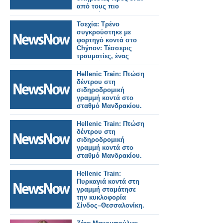
από τους πιο
πολυσύχναστους
σιδηροδρομικούς
Τσεχία: Τρένο
σταθμούς του
συγκρούστηκε με
Λονδίνου.
φορτηγό κοντά στο
Chýnov: Τέσσερις
τραυματίες, ένας
σοβαρά.
Hellenic Train: Πτώση
δέντρου στη
σιδηροδρομική
γραμμή κοντά στο
σταθμό Μανδρακίου.
Hellenic Train: Πτώση
δέντρου στη
σιδηροδρομική
γραμμή κοντά στο
σταθμό Μανδρακίου.
Hellenic Train:
Πυρκαγιά κοντά στη
γραμμή σταμάτησε
την κυκλοφορία
Σίνδος–Θεσσαλονίκη.