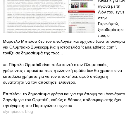
Αθλέτικ για τον
αγώνα με τη
Λιόν που έγινε
στην
Γκρενόμπλ,
ξεκαθαρίστηκε
πως ο
Μαρσέλο Μπιέλσα δεν τον υπολογίζει και άρχισαν ξανά τα σενάρια
για Ολυμπιακό Συγκεκριμένα η ιστοσελίδα "canalathletic.com",
τονίζει σε δημοσίευμά της πως...
«ο Πάμπλο Ορμπάιθ είναι πολύ κοντά στον Ολυμπιακό»,
γράφοντας παρακάτω πως η ελληνική ομάδα δεν θα χρειαστεί να
καταβάλει χρήματα για να τον αποκτήσει, αφού υπάρχει η
δυνατότητα να τον αποκτήσει ελεύθερο.
Επιπλέον, το δημοσίευμα γράφει και για την άποψη του Λεονάρντο
Ζαρντίμ για τον Ορμπάιθ, καθώς ο Βάσκος ποδοσφαιριστής έχει
την έγκριση του Πορτογάλου τεχνικού.
olympiacos-blog