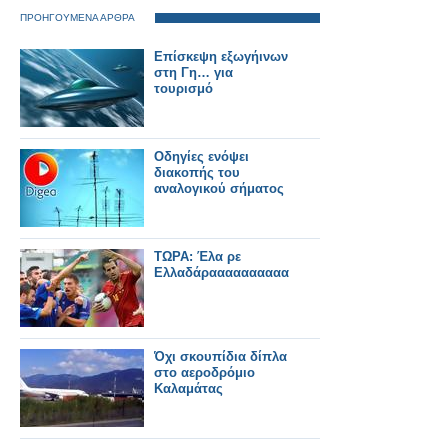
ΠΡΟΗΓΟΥΜΕΝΑ ΑΡΘΡΑ
Επίσκεψη εξωγήινων
στη Γη… για
τουρισμό
Οδηγίες ενόψει
διακοπής του
αναλογικού σήματος
ΤΩΡΑ: Έλα ρε
Ελλαδάραααααααααα
Όχι σκουπίδια δίπλα
στο αεροδρόμιο
Καλαμάτας