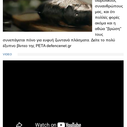
διαβολικούς
συνανθρώπους
μας, και ότι
πολλές φορές
ακόμα και η
αθώα "βρώση"
τους
συνεπάγεται πόνο για ευφυή ζωντανά πλάσματα. Δείτε το πολύ
έξυπνο βίντεο της PETA defencenet.gr
VIDEO