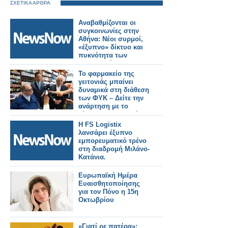
ΣΧΕΤΙΚΑ ΑΡΘΡΑ
Αναβαθμίζονται οι
συγκοινωνίες στην
Αθήνα: Νέοι συρμοί,
«έξυπνο» δίκτυο και
πυκνότητα των
δρομολογίων σε
μετρό και λεωφορεία.
Το φαρμακείο της
γειτονιάς μπαίνει
δυναμικά στη διάθεση
των ΦΥΚ – Δείτε την
ανάρτηση με το
βίντεο του Υπ.Υγείας
Αδωνη Γεωργιάδη
Η FS Logistix
(video)
λανσάρει έξυπνο
εμπορευματικό τρένο
στη διαδρομή Μιλάνο-
Κατάνια.
Ευρωπαϊκή Ημέρα
Ευαισθητοποίησης
για τον Πόνο η 15η
Οκτωβρίου
«Γιατί ρε πατέρα»: