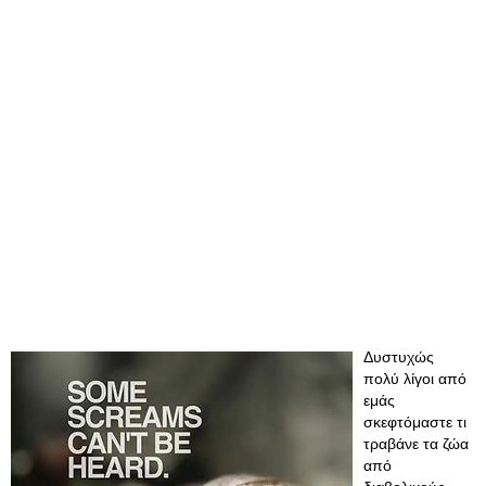
Δυστυχώς
πολύ λίγοι από
εμάς
σκεφτόμαστε τι
τραβάνε τα ζώα
από