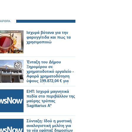
 ΑΡΘΡΑ
Ισχυρά βότανα για την
φαρυγγίτιδα και πως τα
χρησιμοποιώ
Ένταξη του Δήμου
Ξηρομέρου σε
χρηματοδοτικό εργαλείο -
Αφορά χρηματοδότηση
ύψους 199.872,04 € για
«Αποκατάσταση ζημιών
από ισχυρά καιρικά
EHT: Ισχυρά μαγνητικά
φαινόμενα του Δήμου
πεδία στο περιβάλλον της
Ξηρομέρου».
μαύρης τρύπας
Sagittarius A*
Σύνταξη: Ιδού η μυστική
αναλογιστική μελέτη για
τα νέα εφάπαξ δημοσίων