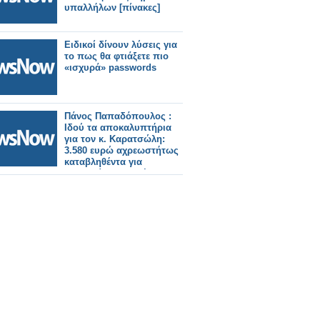
υπαλλήλων [πίνακες]
Ειδικοί δίνουν λύσεις για
το πως θα φτιάξετε πιο
«ισχυρά» passwords
Πάνος Παπαδόπουλος :
Ιδού τα αποκαλυπτήρια
για τον κ. Καρατσώλη:
3.580 ευρώ αχρεωστήτως
καταβληθέντα για
αποζημίωση Προέδρου!