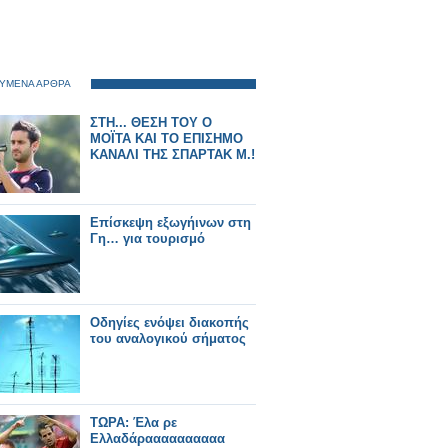
ΥΜΕΝΑ ΑΡΘΡΑ
ΣΤΗ... ΘΕΣΗ ΤΟΥ Ο
ΜΟΪΤΑ ΚΑΙ ΤΟ ΕΠΙΣΗΜΟ
ΚΑΝΑΛΙ ΤΗΣ ΣΠΑΡΤΑΚ Μ.!
Επίσκεψη εξωγήινων στη
Γη… για τουρισμό
Οδηγίες ενόψει διακοπής
του αναλογικού σήματος
ΤΩΡΑ: Έλα ρε
Ελλαδάραααααααααα