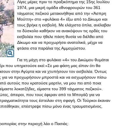
Λίγες μέρες πριν το πραξικόπημα της 15ης Ιουλίου
1974, μια μικρή ομάδα εθνοφρουρών του 361
τάγματος πεζικού μετακινήθηκε από την «Άσπρη
Μούττη» στο «φυλάκιο 4» έξω από το Δίκωμο και
τους βρήκε η εισβολή. Με ελάχιστα όπλα, ανέλαβαν
το δύσκολο καθήκον να ανακόψουν τις ορδές του
εισβολέα που ήθελε πάση θυσία να διέλθει από
Δίκωμο και να προχωρήσει ανατολικά, μέχρι να
φτάσει στα παράλια της Αμμοχώστου.
Για τη μάχη στο φυλάκιο «4» του Δικώμου θυμάται
έρι που υπηρετούσε εκεί:«Σε μια φάση μας είπαν ότι θα
ράσουν στην Αγύρτα και να χτυπήσουν τον εισβολέα. Όντως
ας για να προχωρήσουν μπροστά και να εισχωρήσουν πίσω
από αυτούς που κρατούσε μαρτίνι, να μου πει από ποια
 είμαστε λοκατζήδες, είμαστε του 399 τάγματος πεζικού».
ώτες, άπειροι, που τους έφεραν από το Μπογάζι για να
ραγματικότητα τους έστειλαν στη σφαγή. Οι Τούρκοι έκαναν
πιτέθηκαν, επέστρεψε πίσω μόνο ένας τραυματισμένος,
ροπορίας στην περιοχή λέει ο Πασιάς: