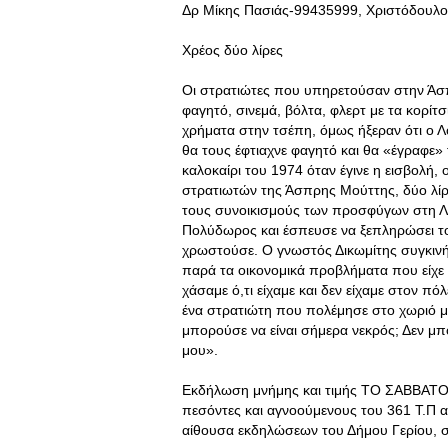
Δρ Μίκης Πασιάς-99435999, Χριστόδουλο
Χρέος δύο λίρες
Οι στρατιώτες που υπηρετούσαν στην Άσπ
φαγητό, σινεμά, βόλτα, φλερτ με τα κορίτ
χρήματα στην τσέπη, όμως ήξεραν ότι ο Λ
θα τους έφτιαχνε φαγητό και θα «έγραφε»
καλοκαίρι του 1974 όταν έγινε η εισβο
στρατιωτών της Άσπρης Μούττης, δύο λίρ
τους συνοικισμούς των προσφύγων στη Λε
Πολύδωρος και έσπευσε να ξεπληρώσει το 
χρωστούσε. Ο γνωστός Δικωμίτης συγκινήθ
παρά τα οικονομικά προβλήματα που είχε 
χάσαμε ό,τι είχαμε και δεν είχαμε στον π
ένα στρατιώτη που πολέμησε στο χωριό μ
μπορούσε να είναι σήμερα νεκρός; Δεν μπο
μου».
Εκδήλωση μνήμης και τιμής ΤΟ ΣΑΒΒΑΤΟ28
πεσόντες και αγνοούμενους του 361 Τ.Π 
αίθουσα εκδηλώσεων του Δήμου Γερίου, σ