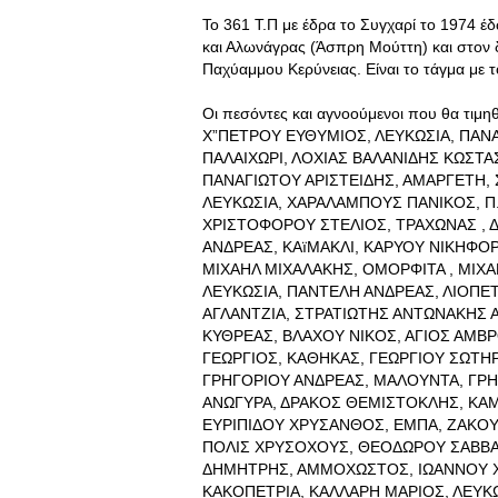
Το 361 Τ.Π με έδρα το Συγχαρί το 1974 έ
και Αλωνάγρας (Άσπρη Μούττη) και στον 
Παχύαμμου Κερύνειας. Είναι το τάγμα με 
Οι πεσόντες και αγνοούμενοι που θα τιμη
Χ”ΠΕΤΡΟΥ ΕΥΘΥΜΙΟΣ, ΛΕΥΚΩΣΙΑ, ΠΑΝ
ΠΑΛΑΙΧΩΡΙ, ΛΟΧΙΑΣ ΒΑΛΑΝΙΔΗΣ ΚΩΣΤΑ
ΠΑΝΑΓΙΩΤΟΥ ΑΡΙΣΤΕΙΔΗΣ, ΑΜΑΡΓΕΤΗ, 
ΛΕΥΚΩΣΙΑ, ΧΑΡΑΛΑΜΠΟΥΣ ΠΑΝΙΚΟΣ, Π
ΧΡΙΣΤΟΦΟΡΟΥ ΣΤΕΛΙΟΣ, ΤΡΑΧΩΝΑΣ , 
ΑΝΔΡΕΑΣ, ΚΑïΜΑΚΛΙ, ΚΑΡΥΟΥ ΝΙΚΗΦΟ
ΜΙΧΑΗΛ ΜΙΧΑΛΑΚΗΣ, ΟΜΟΡΦΙΤΑ , ΜΙΧ
ΛΕΥΚΩΣΙΑ, ΠΑΝΤΕΛΗ ΑΝΔΡΕΑΣ, ΛΙΟΠΕΤ
ΑΓΛΑΝΤΖΙΑ, ΣΤΡΑΤΙΩΤΗΣ ΑΝΤΩΝΑΚΗΣ 
ΚΥΘΡΕΑΣ, ΒΛΑΧΟΥ ΝΙΚΟΣ, ΑΓΙΟΣ ΑΜΒ
ΓΕΩΡΓΙΟΣ, ΚΑΘΗΚΑΣ, ΓΕΩΡΓΙΟΥ ΣΩΤΗΡ
ΓΡΗΓΟΡΙΟΥ ΑΝΔΡΕΑΣ, ΜΑΛΟΥΝΤΑ, ΓΡΗ
ΑΝΩΓΥΡΑ, ΔΡΑΚΟΣ ΘΕΜΙΣΤΟΚΛΗΣ, ΚΑΜ
ΕΥΡΙΠΙΔΟΥ ΧΡΥΣΑΝΘΟΣ, ΕΜΠΑ, ΖΑΚΟΥ
ΠΟΛΙΣ ΧΡΥΣΟΧΟΥΣ, ΘΕΟΔΩΡΟΥ ΣΑΒΒΑΣ
ΔΗΜΗΤΡΗΣ, ΑΜΜΟΧΩΣΤΟΣ, ΙΩΑΝΝΟΥ Χ
ΚΑΚΟΠΕΤΡΙΑ, ΚΑΛΛΑΡΗ ΜΑΡΙΟΣ, ΛΕΥΚ