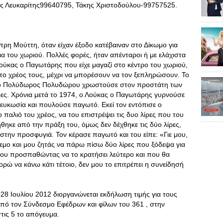
ς Λευκαρίτης99640795, Τάκης Χριστοδούλου-99757525.
ρη Μούττη, όταν είχαν έξοδο κατέβαιναν στο Δίκωμο για
σια του χωριού. Πολλές φορές, ήταν απένταροι ή με ελάχιστα
ούκας ο Παγωτάρης που είχε μαγαζί στο κέντρο του χωριού,
 το χρέος τους, μέχρι να μπορέσουν να τον ξεπληρώσουν. Το
λή, ο Πολύδωρος Πολυδώρου χρωστούσε στον προστάτη των
ες. Χρόνια μετά το 1974, ο Λούκας ο Παγωτάρης γυρνούσε
υκωσία και πουλούσε παγωτό. Εκεί τον εντόπισε ο
παλιό του χρέος, να του επιστρέψει τις δυο λίρες που του
ηκε από την πράξη του, όμως δεν δέχθηκε τις δύο λίρες,
στην προσφυγιά. Τον κέρασε παγωτό και του είπε: «Γιε μου,
όλεμο και μου ζητάς να πάρω πίσω δύο λίρες που ξόδεψα για
ου προσπαθώντας να το κρατήσει λεύτερο και που θα
ρώ να κάνω κάτι τέτοιο, δεν μου το επιτρέπει η συνείδησή
 Ιουλίου 2012 διοργανώνεται εκδήλωση τιμής για τους
από τον Σύνδεσμο Εφέδρων και φίλων του 361 , στην
τις 5 το απόγευμα.