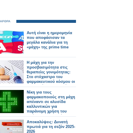
 ΑΡΘΡΑ
Αυτή είναι η ημερομηνία
που αποφάσισαν τα
μεγάλα κανάλια για τη
«μάχη» της prime time
Η μάχη για την
προσβασιμότητα στις
θεραπείες γονιμότητας:
Στο στόχαστρο του
φαρμακευτικού κόσμου οι
πρακτικές της εταιρείας
Merck
Νίκη για τους
φαρμακοποιούς στη μάχη
απέναντι σε αλυσίδα
καλλυντικών για
παράνομη χρήση του
πράσινου σταυρού
Αποκαλύψεις: Δυνατή
πρωτιά για τη σεζόν 2025-
2026