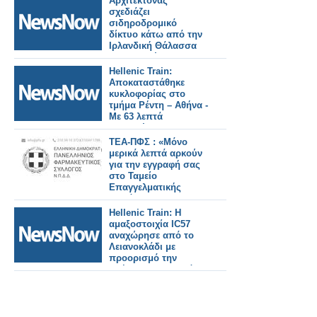
Αρχιτέκτονας
στον κόλπο Χαλόνγκ
σχεδιάζει
σε μόλις 30 λεπτά!
σιδηροδρομικό
δίκτυο κάτω από την
Ιρλανδική Θάλασσα
που συνδέει το
Δουβλίνο με το
Hellenic Train:
Ηνωμένο Βασίλειο -
Αποκαταστάθηκε
με τρένα κάθε πέντε
κυκλοφορίας στο
λεπτά
τμήμα Ρέντη – Αθήνα -
Με 63 λεπτά
καθυστέρηση
αναχώρησε η
ΤΕΑ-ΠΦΣ : «Μόνο
αμαξοστοιχία IC50.
μερικά λεπτά αρκούν
Αποζημιώσεις στους
για την εγγραφή σας
επιβάτες.
στο Ταμείο
Επαγγελματικής
Ασφάλισης του
Πανελλήνιου
Hellenic Train: Η
Φαρμακευτικού
αμαξοστοιχία IC57
Συλλόγου»
αναχώρησε από το
Λειανοκλάδι με
προορισμό την
Αθήνα, με 93 λεπτά
καθυστέρηση.