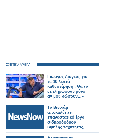
ΣΧΕΤΙΚΑ ΑΡΘΡΑ
Γιώργος Λιάγκας για
τα 10 λεπτά
καθυστέρηση : Θα το
ξεπληρώσουν μόνο
αν μου δώσουν…»
Το Βιετνάμ
αποκαλύπτει
επαναστατικό έργο
σιδηροδρόμου
υψηλής ταχύτητας,
μειώνοντας τον χρόνο
ταξιδιού από το Ανόι