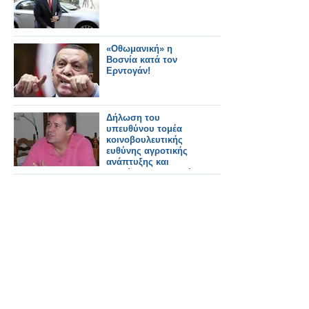
«Οθωμανική» η
Βοσνία κατά τον
Ερντογάν!
Δήλωση του
υπευθύνου τομέα
κοινοβουλευτικής
ευθύνης αγροτικής
ανάπτυξης και
τροφίμων βουλευτή
Ημαθίας Κ.
Γιοβανόπουλου για
την ΑΤΕ