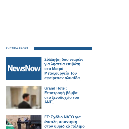
ΣΧΕΤΙΚΑ ΑΡΘΡΑ
Σύλληψη δύο νεαρών
για ληστεία επιβάτη
στο Μετρό
Μεταξουργείο Του
αφαίρεσαν αλυσίδα
λαιμού ασκώντας βία
Grand Hotel:
Επιστροφή βόμβα
στο ξενοδοχείο του
ΑΝΤ1
FT: Σχέδιο ΝΑΤΟ για
ένοπλη απάντηση
στον υβριδικό πόλεμο