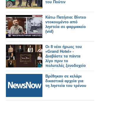
του Πούτιν
Κάτω Πατήσια: Βίντεο
ντοκουμέντο από
ληστεία σε φαρμακείο
(vid)
Οι 8 νέοι ήρωες του
«Grand Hotel» -
Διαβάστε τα πάντα
λίγο πριν το
πολυτελές ξενοδοχείο
ανοίξει και πάλι τις
πόρτες του
Βρέθηκαν σε κελάρι
δικαστικά αρχεία για
τη ληστεία του τρένου